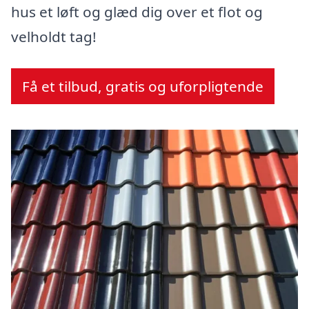
hus et løft og glæd dig over et flot og
velholdt tag!
Få et tilbud, gratis og uforpligtende