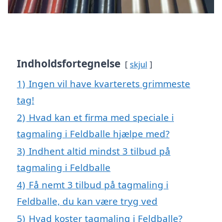
Indholdsfortegnelse
skjul
1)
Ingen vil have kvarterets grimmeste
tag!
2)
Hvad kan et firma med speciale i
tagmaling i Feldballe hjælpe med?
3)
Indhent altid mindst 3 tilbud på
tagmaling i Feldballe
4)
Få nemt 3 tilbud på tagmaling i
Feldballe, du kan være tryg ved
5)
Hvad koster tagmaling i Feldballe?