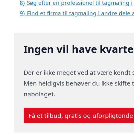
8)
Søg efter en professionel til tagmaling
9)
Find et firma til tagmaling i andre dele
Ingen vil have kvart
Der er ikke meget ved at være kendt
Men heldigvis behøver du ikke skifte
nabolaget.
Få et tilbud, gratis og uforpligtende