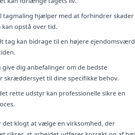
t kan forlænge tagets liv.
l tagmaling hjælper med at forhindrer skade
 kan opstå over tid.
dt tag kan bidrage til en højere ejendomsværdi
tiden.
 give dig anbefalinger om de bedste
 skræddersyet til dine specifikke behov.
et rette udstyr kan professionelle sikre en
oces.
r det klogt at vælge en virksomhed, der
t sikrer, at arbejdet udføres korrekt og af høj