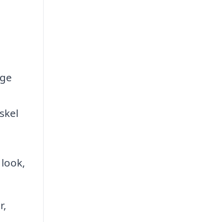
nge
skel
 look,
r,