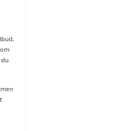
lbud.
t om
n du
, men
t