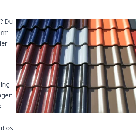
y? Du
orm
der
ning
ngen.
s
ad os