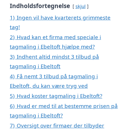
Indholdsfortegnelse
skjul
1)
Ingen vil have kvarterets grimmeste
tag!
2)
Hvad kan et firma med speciale i
tagmaling i Ebeltoft hjælpe med?
3)
Indhent altid mindst 3 tilbud på
tagmaling i Ebeltoft
4)
Få nemt 3 tilbud på tagmaling i
Ebeltoft, du kan være tryg ved
5)
Hvad koster tagmaling i Ebeltoft?
6)
Hvad er med til at bestemme prisen på
tagmaling i Ebeltoft?
7)
Oversigt over firmaer der tilbyder