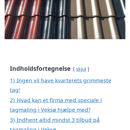
Indholdsfortegnelse
skjul
1)
Ingen vil have kvarterets grimmeste
tag!
2)
Hvad kan et firma med speciale i
tagmaling i Veksø hjælpe med?
3)
Indhent altid mindst 3 tilbud på
tagmaling i Veksø