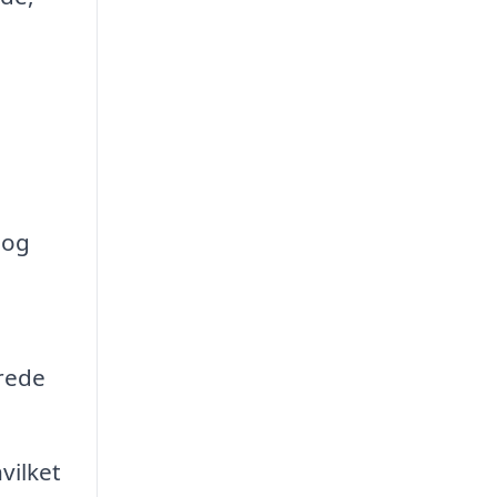
 og
erede
vilket