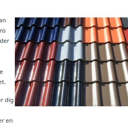
kan
ms
ader
te
et.
r dig
er en