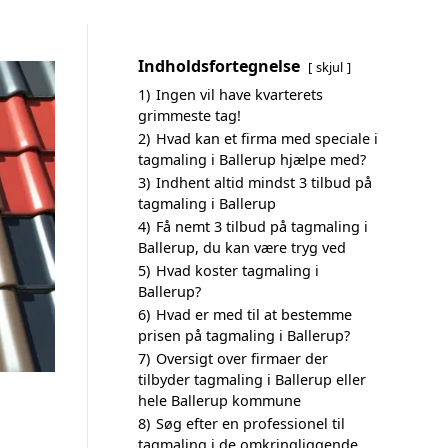
Indholdsfortegnelse
skjul
1)
Ingen vil have kvarterets
grimmeste tag!
2)
Hvad kan et firma med speciale i
tagmaling i Ballerup hjælpe med?
3)
Indhent altid mindst 3 tilbud på
tagmaling i Ballerup
4)
Få nemt 3 tilbud på tagmaling i
Ballerup, du kan være tryg ved
5)
Hvad koster tagmaling i
Ballerup?
6)
Hvad er med til at bestemme
prisen på tagmaling i Ballerup?
7)
Oversigt over firmaer der
tilbyder tagmaling i Ballerup eller
hele Ballerup kommune
8)
Søg efter en professionel til
tagmaling i de omkringliggende