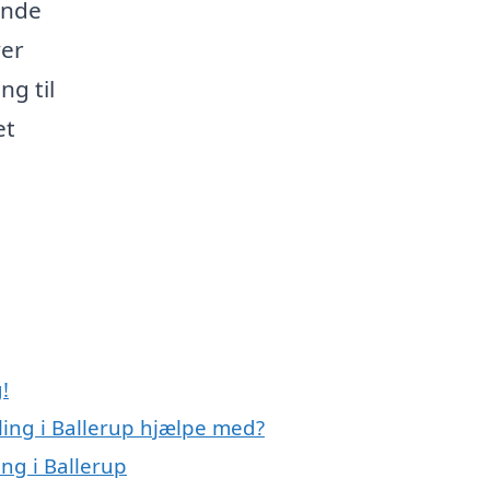
ende
ver
g til
et
!
ling i Ballerup hjælpe med?
ng i Ballerup