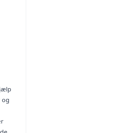
jælp
r og
er
yde,