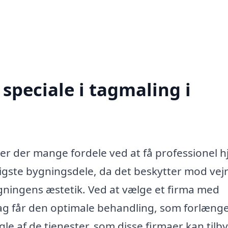
speciale i tagmaling i
 er der mange fordele ved at få professionel h
gtigste bygningsdele, da det beskytter mod vej
ygningens æstetik. Ved at vælge et firma med
t tag får den optimale behandling, som forlæng
le af de tjenester, som disse firmaer kan tilb