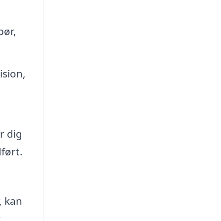
bør,
ision,
r dig
ført.
, kan
.