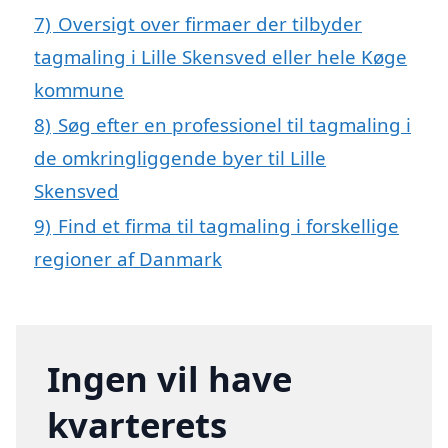
7)
Oversigt over firmaer der tilbyder
tagmaling i Lille Skensved eller hele Køge
kommune
8)
Søg efter en professionel til tagmaling i
de omkringliggende byer til Lille
Skensved
9)
Find et firma til tagmaling i forskellige
regioner af Danmark
Ingen vil have
kvarterets