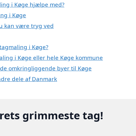
ling i Køge hjælpe med?
ing i Køge
du kan være tryg ved
tagmaling i Køge?
maling i Køge eller hele Køge kommune
i de omkringliggende byer til Køge
 andre dele af Danmark
erets grimmeste tag!