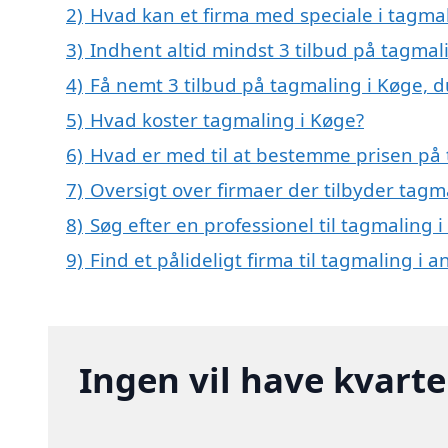
2)
Hvad kan et firma med speciale i tagma
3)
Indhent altid mindst 3 tilbud på tagmal
4)
Få nemt 3 tilbud på tagmaling i Køge, 
5)
Hvad koster tagmaling i Køge?
6)
Hvad er med til at bestemme prisen på 
7)
Oversigt over firmaer der tilbyder tag
8)
Søg efter en professionel til tagmaling 
9)
Find et pålideligt firma til tagmaling i
Ingen vil have kvart