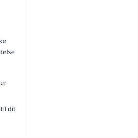
ke
delse
der
il dit