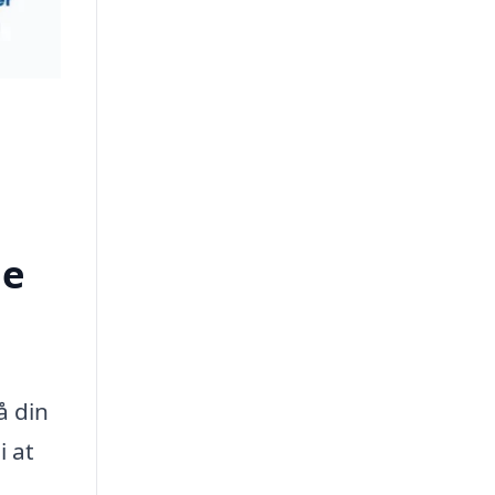
ge
å din
i at