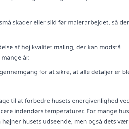
må skader eller slid før malerarbejdet, så de
lse af høj kvalitet maling, der kan modstå
i mange år.
gennemgang for at sikre, at alle detaljer er bl
ge til at forbedre husets energivenlighed ved
ducere indendørs temperaturer. For mange hus
un højner husets udseende, men også dets vær