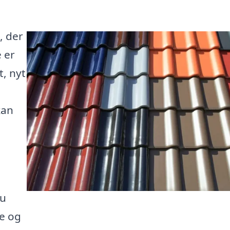
, der
 er
t, nyt
kan
du
re og