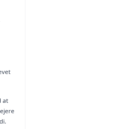
r
evet
 at
ejere
di.