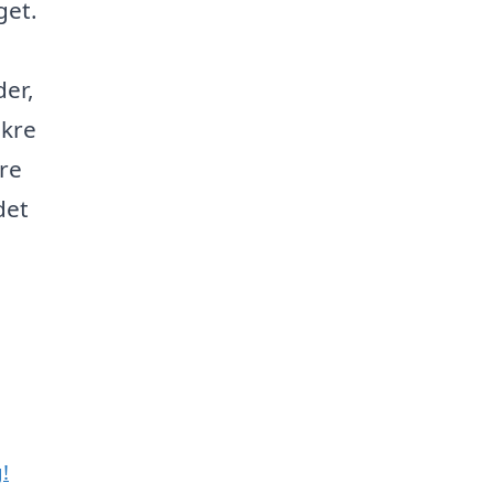
get.
er,
ikre
re
det
!