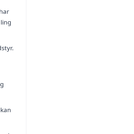
 har
ling
styr.
og
 kan