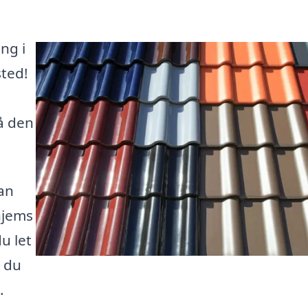
ng i
sted!
få den
kan
hjems
u let
å du
.