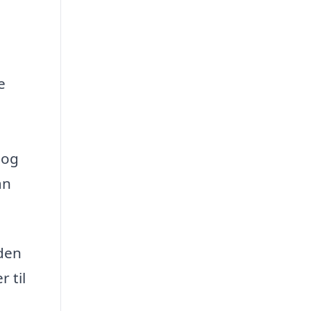
e
 og
an
aden
 til