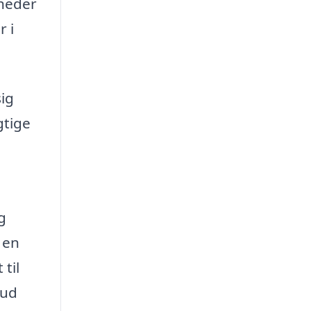
gheder
r i
sig
gtige
g
 en
til
 ud