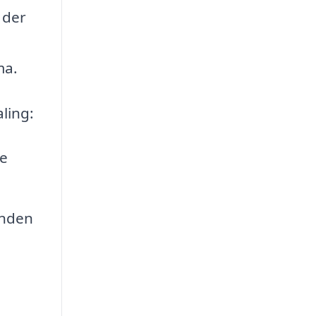
 der
ma.
aling:
re
inden