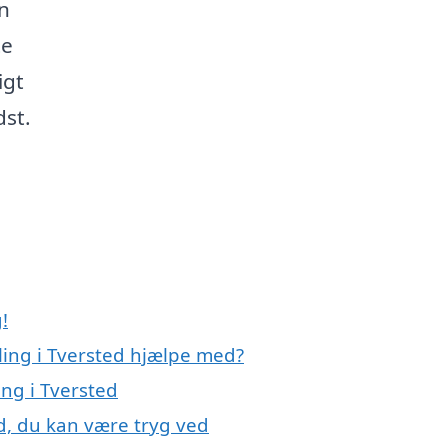
n
te
igt
dst.
!
ling i Tversted hjælpe med?
ing i Tversted
d, du kan være tryg ved