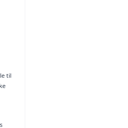
e til
kke
s