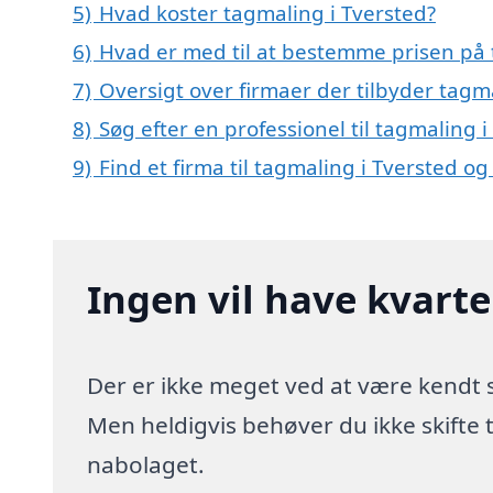
5)
Hvad koster tagmaling i Tversted?
6)
Hvad er med til at bestemme prisen på 
7)
Oversigt over firmaer der tilbyder tagm
8)
Søg efter en professionel til tagmaling 
9)
Find et firma til tagmaling i Tversted 
Ingen vil have kvart
Der er ikke meget ved at være kendt
Men heldigvis behøver du ikke skifte
nabolaget.