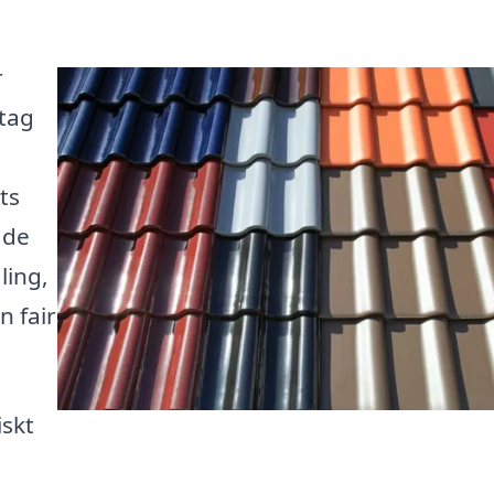
r
 tag
ts
 de
ling,
n fair
iskt