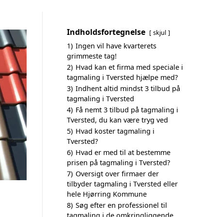
Indholdsfortegnelse
skjul
1)
Ingen vil have kvarterets
grimmeste tag!
2)
Hvad kan et firma med speciale i
tagmaling i Tversted hjælpe med?
3)
Indhent altid mindst 3 tilbud på
tagmaling i Tversted
4)
Få nemt 3 tilbud på tagmaling i
Tversted, du kan være tryg ved
5)
Hvad koster tagmaling i
Tversted?
6)
Hvad er med til at bestemme
prisen på tagmaling i Tversted?
7)
Oversigt over firmaer der
tilbyder tagmaling i Tversted eller
hele Hjørring Kommune
8)
Søg efter en professionel til
tagmaling i de omkringliggende