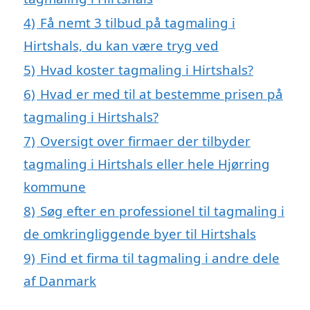
4)
Få nemt 3 tilbud på tagmaling i
Hirtshals, du kan være tryg ved
5)
Hvad koster tagmaling i Hirtshals?
6)
Hvad er med til at bestemme prisen på
tagmaling i Hirtshals?
7)
Oversigt over firmaer der tilbyder
tagmaling i Hirtshals eller hele Hjørring
kommune
8)
Søg efter en professionel til tagmaling i
de omkringliggende byer til Hirtshals
9)
Find et firma til tagmaling i andre dele
af Danmark