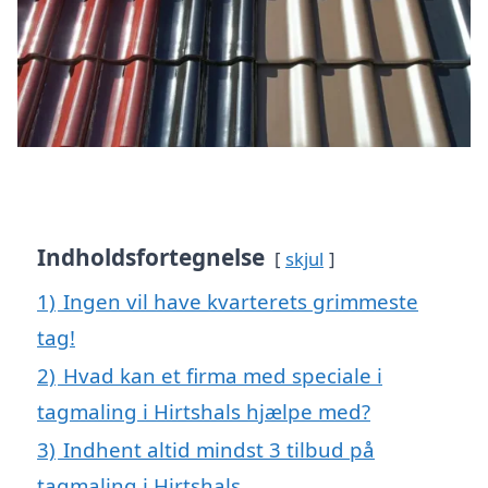
Indholdsfortegnelse
skjul
1)
Ingen vil have kvarterets grimmeste
tag!
2)
Hvad kan et firma med speciale i
tagmaling i Hirtshals hjælpe med?
3)
Indhent altid mindst 3 tilbud på
tagmaling i Hirtshals