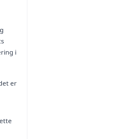
og
ts
ring i
det er
ette