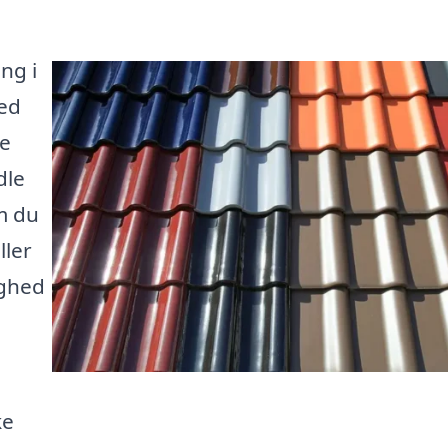
ng i
Med
ge
dle
m du
ller
ighed
ke