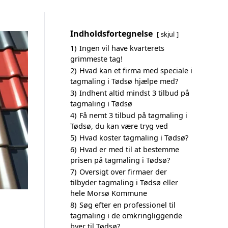
Indholdsfortegnelse
skjul
1)
Ingen vil have kvarterets
grimmeste tag!
2)
Hvad kan et firma med speciale i
tagmaling i Tødsø hjælpe med?
3)
Indhent altid mindst 3 tilbud på
tagmaling i Tødsø
4)
Få nemt 3 tilbud på tagmaling i
Tødsø, du kan være tryg ved
5)
Hvad koster tagmaling i Tødsø?
6)
Hvad er med til at bestemme
prisen på tagmaling i Tødsø?
7)
Oversigt over firmaer der
tilbyder tagmaling i Tødsø eller
hele Morsø Kommune
8)
Søg efter en professionel til
tagmaling i de omkringliggende
byer til Tødsø?