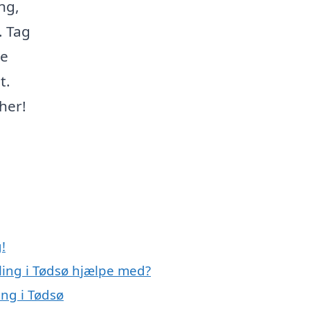
ng,
. Tag
te
t.
her!
!
ling i Tødsø hjælpe med?
ing i Tødsø