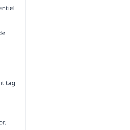
ntiel
de
t tag
or.