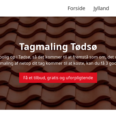
Forside
Jylland
Tagmaling Tødsø
lig op i Tødsø, så det kommer til at fremstå som om, det va
maling af netop dit tag kommer til at koste, kan du få 3 god
Få et tilbud, gratis og uforpligtende