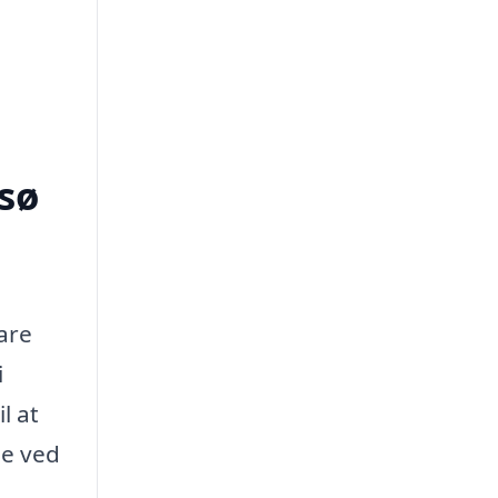
sø
vare
i
l at
le ved