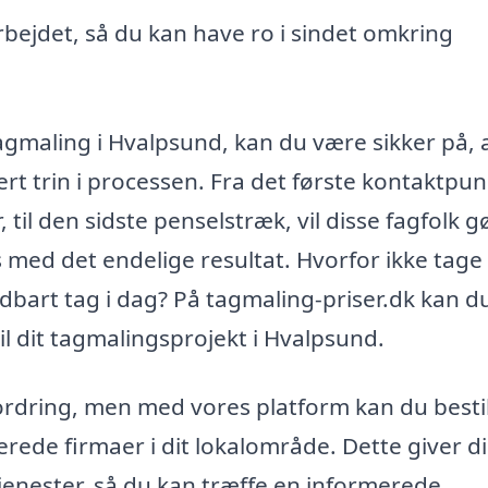
rbejdet, så du kan have ro i sindet omkring
agmaling i Hvalpsund, kan du være sikker på, 
rt trin i processen. Fra det første kontaktpun
til den sidste penselstræk, vil disse fagfolk g
ds med det endelige resultat. Hvorfor ikke tage
ldbart tag i dag? På tagmaling-priser.dk kan d
il dit tagmalingsprojekt i Hvalpsund.
ordring, men med vores platform kan du bestil
cerede firmaer i dit lokalområde. Dette giver d
jenester, så du kan træffe en informerede