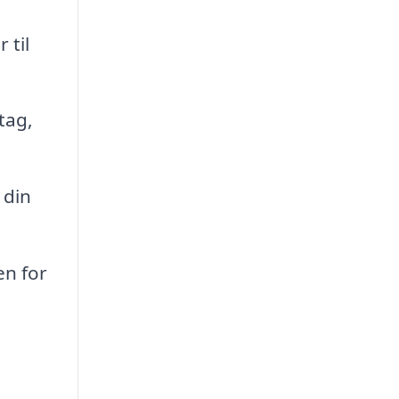
 til
tag,
 din
en for