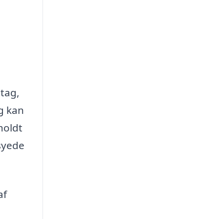
 tag,
g kan
lholdt
syede
af