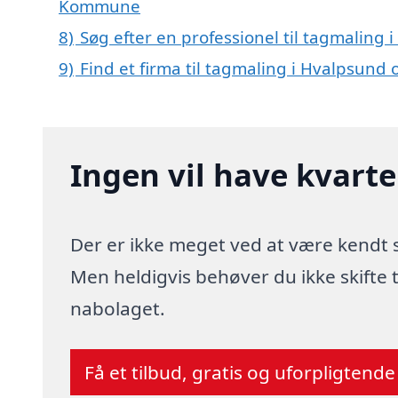
Kommune
8)
Søg efter en professionel til tagmaling
9)
Find et firma til tagmaling i Hvalpsund
Ingen vil have kvart
Der er ikke meget ved at være kendt
Men heldigvis behøver du ikke skifte
nabolaget.
Få et tilbud, gratis og uforpligtende