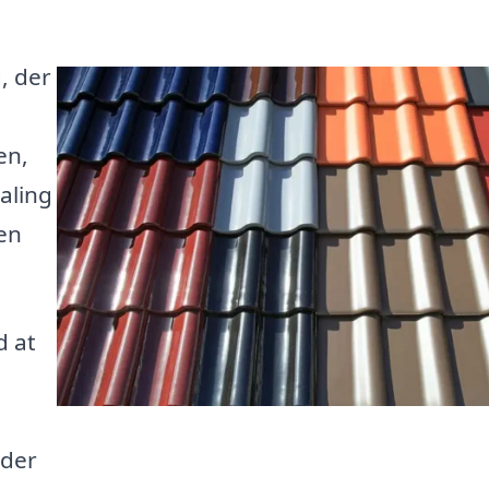
, der
en,
aling
men
d at
 der