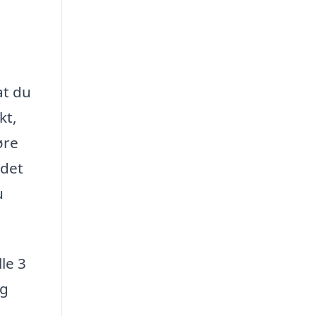
at du
kt,
øre
 det
u
le 3
ig