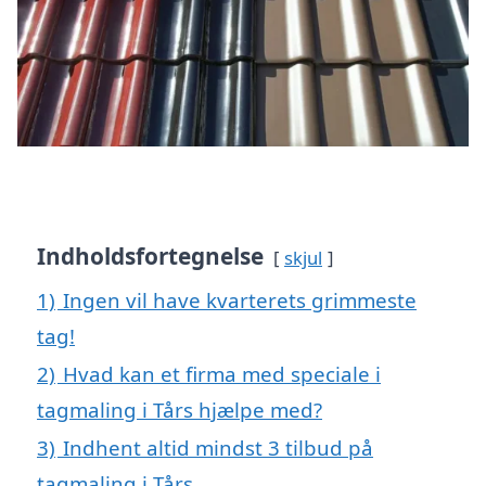
Indholdsfortegnelse
skjul
1)
Ingen vil have kvarterets grimmeste
tag!
2)
Hvad kan et firma med speciale i
tagmaling i Tårs hjælpe med?
3)
Indhent altid mindst 3 tilbud på
tagmaling i Tårs