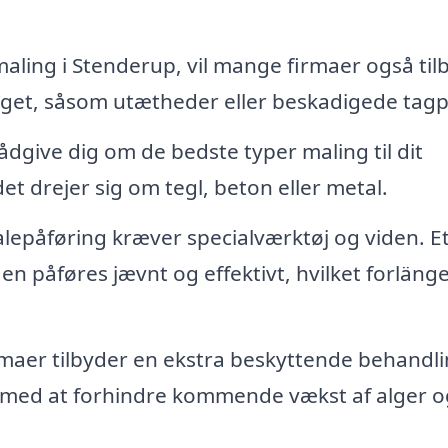
ling i Stenderup, vil mange firmaer også til
aget, såsom utætheder eller beskadigede tagp
ådgive dig om de bedste typer maling til dit
et drejer sig om tegl, beton eller metal.
lepåføring kræver specialværktøj og viden. E
gen påføres jævnt og effektivt, hvilket forläng
aer tilbyder en ekstra beskyttende behandl
 med at forhindre kommende vækst af alger o