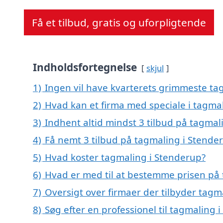
Få et tilbud, gratis og uforpligtende
Indholdsfortegnelse
skjul
1)
Ingen vil have kvarterets grimmeste tag
2)
Hvad kan et firma med speciale i tagma
3)
Indhent altid mindst 3 tilbud på tagmal
4)
Få nemt 3 tilbud på tagmaling i Stende
5)
Hvad koster tagmaling i Stenderup?
6)
Hvad er med til at bestemme prisen på
7)
Oversigt over firmaer der tilbyder tag
8)
Søg efter en professionel til tagmaling