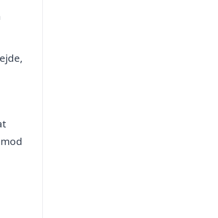
n
ejde,
at
m mod