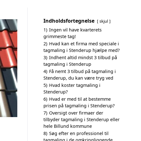
Indholdsfortegnelse
skjul
1)
Ingen vil have kvarterets
grimmeste tag!
2)
Hvad kan et firma med speciale i
tagmaling i Stenderup hjælpe med?
3)
Indhent altid mindst 3 tilbud på
tagmaling i Stenderup
4)
Få nemt 3 tilbud på tagmaling i
Stenderup, du kan være tryg ved
5)
Hvad koster tagmaling i
Stenderup?
6)
Hvad er med til at bestemme
prisen på tagmaling i Stenderup?
7)
Oversigt over firmaer der
tilbyder tagmaling i Stenderup eller
hele Billund kommune
8)
Søg efter en professionel til
tagmaling i de omkringliggende