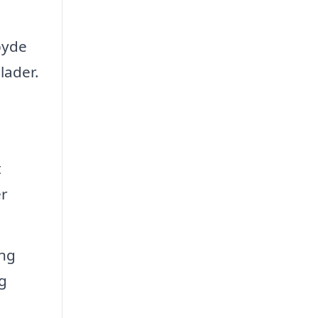
byde
lader.
t
er
ing
g