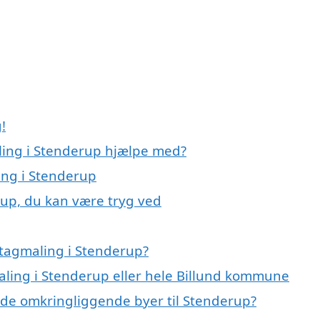
!
ling i Stenderup hjælpe med?
ing i Stenderup
rup, du kan være tryg ved
 tagmaling i Stenderup?
maling i Stenderup eller hele Billund kommune
 i de omkringliggende byer til Stenderup?