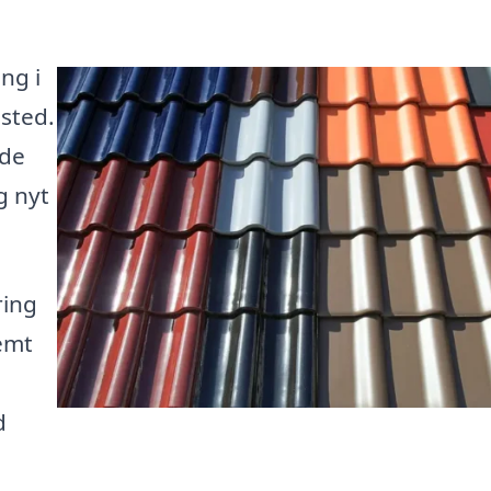
ng i
 sted.
 de
g nyt
ring
nemt
d