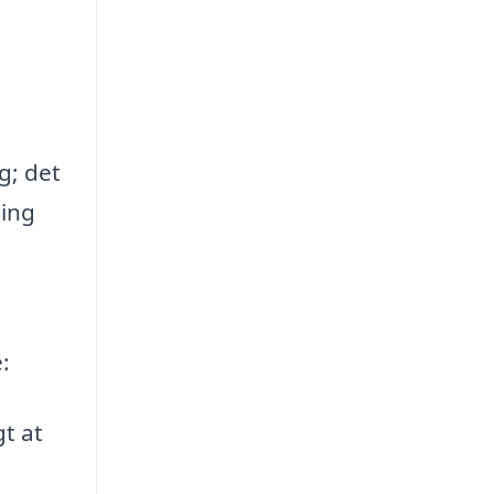
g; det
ling
:
t at