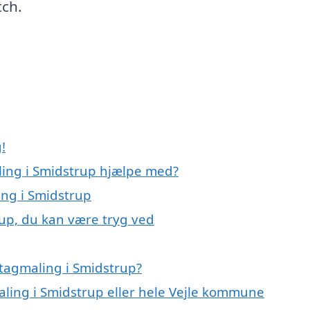
tch.
!
ling i Smidstrup hjælpe med?
ing i Smidstrup
rup, du kan være tryg ved
tagmaling i Smidstrup?
aling i Smidstrup eller hele Vejle kommune