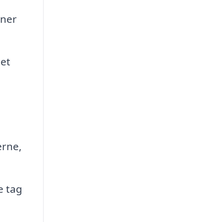
gner
 et
erne,
e tag