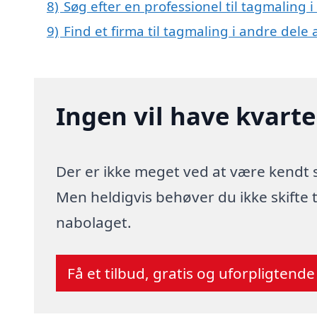
8)
Søg efter en professionel til tagmaling 
9)
Find et firma til tagmaling i andre dele
Ingen vil have kvart
Der er ikke meget ved at være kendt
Men heldigvis behøver du ikke skifte
nabolaget.
Få et tilbud, gratis og uforpligtende