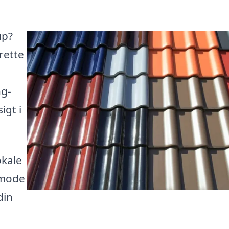
up?
rette
ng-
igt i
okale
nmode
din