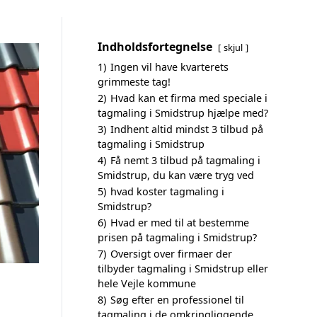
Indholdsfortegnelse
skjul
1)
Ingen vil have kvarterets
grimmeste tag!
2)
Hvad kan et firma med speciale i
tagmaling i Smidstrup hjælpe med?
3)
Indhent altid mindst 3 tilbud på
tagmaling i Smidstrup
4)
Få nemt 3 tilbud på tagmaling i
Smidstrup, du kan være tryg ved
5)
hvad koster tagmaling i
Smidstrup?
6)
Hvad er med til at bestemme
prisen på tagmaling i Smidstrup?
7)
Oversigt over firmaer der
tilbyder tagmaling i Smidstrup eller
hele Vejle kommune
8)
Søg efter en professionel til
tagmaling i de omkringliggende