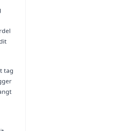
g
rdel
dit
t tag
ægger
langt