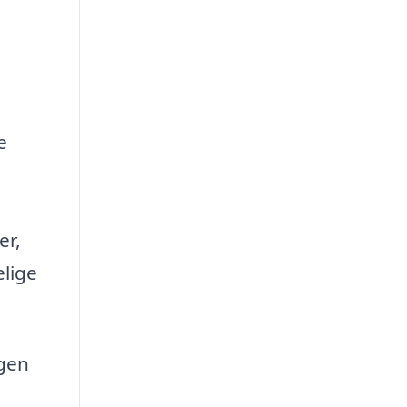
e
er,
elige
ngen