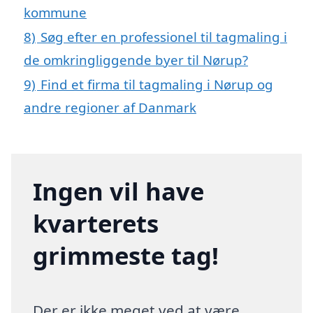
kommune
8)
Søg efter en professionel til tagmaling i
de omkringliggende byer til Nørup?
9)
Find et firma til tagmaling i Nørup og
andre regioner af Danmark
Ingen vil have
kvarterets
grimmeste tag!
Der er ikke meget ved at være