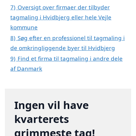
7)
Oversigt over firmaer der tilbyder
tagmaling i Hvidbjerg eller hele Vejle
kommune
8)
Søg efter en professionel til tagmaling i
de omkringliggende byer til Hvidbjerg
9)
Find et firma til tagmaling i andre dele
af Danmark
Ingen vil have
kvarterets
grimmeste tag!