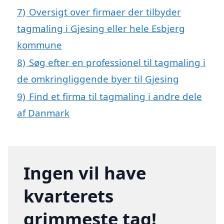
7)
Oversigt over firmaer der tilbyder
tagmaling i Gjesing eller hele Esbjerg
kommune
8)
Søg efter en professionel til tagmaling i
de omkringliggende byer til Gjesing
9)
Find et firma til tagmaling i andre dele
af Danmark
Ingen vil have
kvarterets
grimmeste tag!