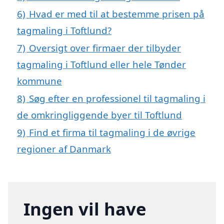
6)
Hvad er med til at bestemme prisen på
tagmaling i Toftlund?
7)
Oversigt over firmaer der tilbyder
tagmaling i Toftlund eller hele Tønder
kommune
8)
Søg efter en professionel til tagmaling i
de omkringliggende byer til Toftlund
9)
Find et firma til tagmaling i de øvrige
regioner af Danmark
Ingen vil have