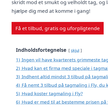
skridt mod et smukt og velholdt tag, og 
hjælpe dig med at komme i gang!
Få et tilbud, gratis og uforpligtende
Indholdsfortegnelse
skjul
1)
Ingen vil have kvarterets grimmeste tag
2)
Hvad kan et firma med speciale i tagmal
3)
Indhent altid mindst 3 tilbud på tagmali
4)
Få nemt 3 tilbud på tagmaling i Fly, du
5)
Hvad koster tagmaling i Fly?
6)
Hvad er med til at bestemme prisen på 