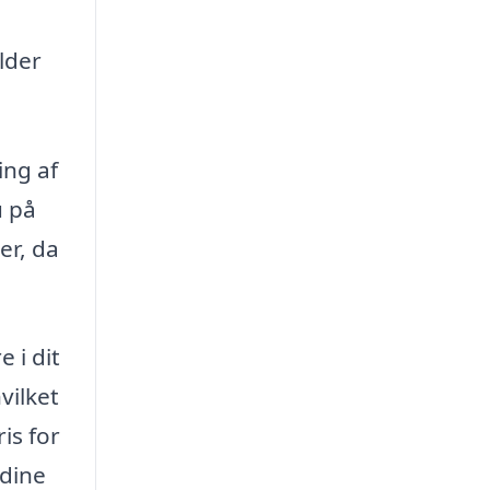
lder
ing af
u på
er, da
 i dit
vilket
is for
 dine