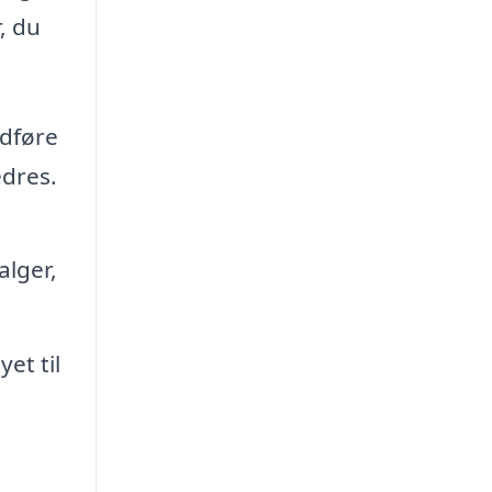
, du
udføre
edres.
alger,
et til