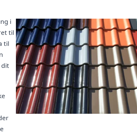
ng i
t til
 til
an
 dit
ke
der
te