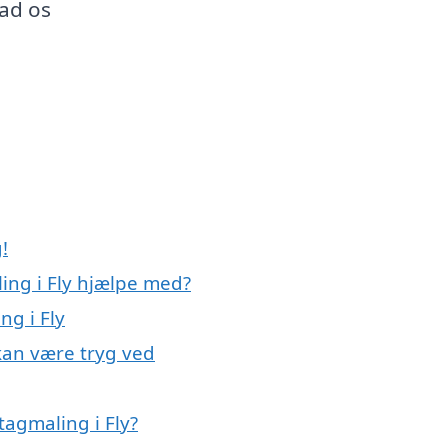
lad os
!
ing i Fly hjælpe med?
ng i Fly
 kan være tryg ved
tagmaling i Fly?