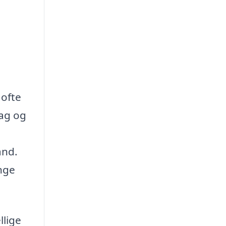
 ofte
tag og
and.
nge
llige