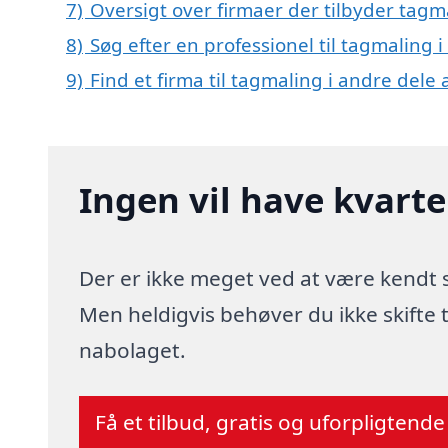
7)
Oversigt over firmaer der tilbyder tagm
8)
Søg efter en professionel til tagmaling 
9)
Find et firma til tagmaling i andre dele
Ingen vil have kvart
Der er ikke meget ved at være kendt
Men heldigvis behøver du ikke skifte
nabolaget.
Få et tilbud, gratis og uforpligtende