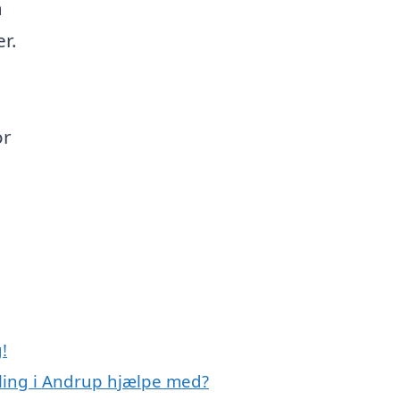
å
r.
or
!
ling i Andrup hjælpe med?