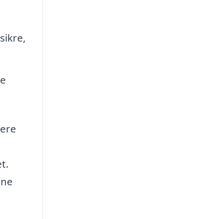
sikre,
re
lere
t.
ine