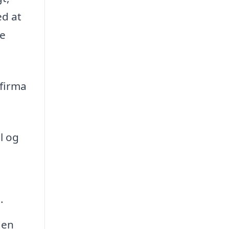
ed at
re
 firma
l og
.
den