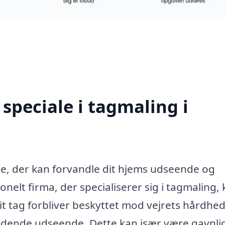
speciale i tagmaling i
ce, der kan forvandle dit hjems udseende og
onelt firma, der specialiserer sig i tagmaling,
dit tag forbliver beskyttet mod vejrets hårdhed
bydende udseende. Dette kan især være gavnlig