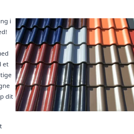
ng i
ed!
med
d et
gtige
gne
p dit
t