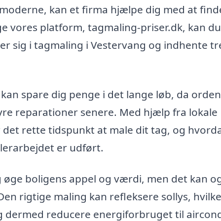
 moderne, kan et firma hjælpe dig med at fin
uge vores platform, tagmaling-priser.dk, kan du
rer sig i tagmaling i Vestervang og indhente tr
an spare dig penge i det lange løb, da orden
yre reparationer senere. Med hjælp fra lokale
 det rette tidspunkt at male dit tag, og hvord
lerarbejdet er udført.
g øge boligens appel og værdi, men det kan o
Den rigtige maling kan refleksere sollys, hvilk
 dermed reducere energiforbruget til aircond