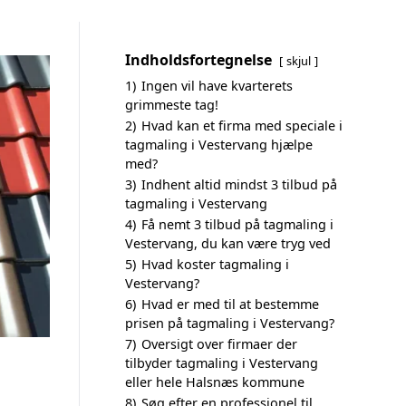
Indholdsfortegnelse
skjul
1)
Ingen vil have kvarterets
grimmeste tag!
2)
Hvad kan et firma med speciale i
tagmaling i Vestervang hjælpe
med?
3)
Indhent altid mindst 3 tilbud på
tagmaling i Vestervang
4)
Få nemt 3 tilbud på tagmaling i
Vestervang, du kan være tryg ved
5)
Hvad koster tagmaling i
Vestervang?
6)
Hvad er med til at bestemme
prisen på tagmaling i Vestervang?
7)
Oversigt over firmaer der
tilbyder tagmaling i Vestervang
eller hele Halsnæs kommune
8)
Søg efter en professionel til