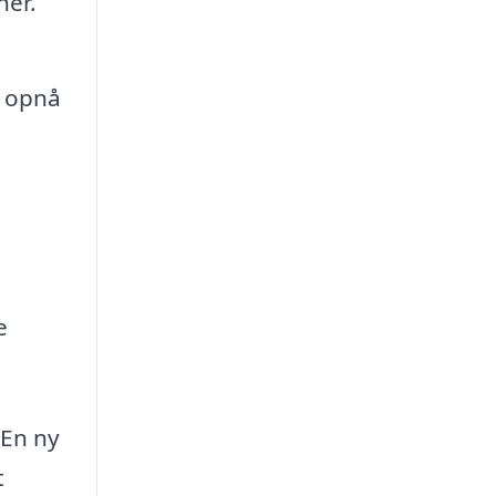
ner.
t opnå
e
 En ny
t