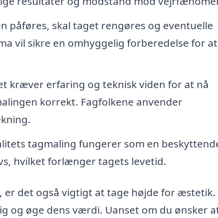
gvarige resultater og modstand mod vejrfænome
 påføres, skal taget rengøres og eventuelle
ma vil sikre en omhyggelig forberedelse for a
t kræver erfaring og teknisk viden for at nå
alingen korrekt. Fagfolkene anvender
ækning.
litets tagmaling fungerer som en beskyttend
s, hvilket forlænger tagets levetid.
er det også vigtigt at tage højde for æstetik.
lig og øge dens værdi. Uanset om du ønsker a