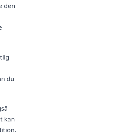
de den
e
tlig
an du
gså
et kan
ition.