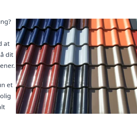
ang?
d at
å dit
ener.
un et
olig
lt