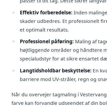
passer til dit tag. Dette sikrer lan
Effektiv forberedelse:
Inden malingen
skader udbedres. Et professionelt fir
et optimalt resultats.
Professionel påføring:
Maling af tage
højtliggende områder og håndtere m
specialudstyr for at sikre ensartet d
Langtidsholdbar beskyttelse:
En kva
barriere mod UV-stråler, regn og snav
Når du overvejer tagmaling i Vestervang, 
farve kan forvandle udseendet af din bo