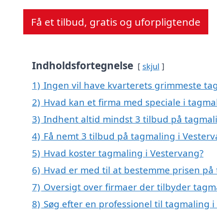
Få et tilbud, gratis og uforpligtende
Indholdsfortegnelse
skjul
1)
Ingen vil have kvarterets grimmeste tag
2)
Hvad kan et firma med speciale i tagma
3)
Indhent altid mindst 3 tilbud på tagmal
4)
Få nemt 3 tilbud på tagmaling i Vester
5)
Hvad koster tagmaling i Vestervang?
6)
Hvad er med til at bestemme prisen på 
7)
Oversigt over firmaer der tilbyder tag
8)
Søg efter en professionel til tagmaling 