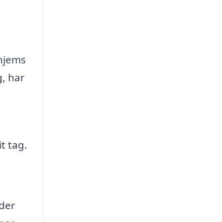
 hjems
g, har
t tag.
 der