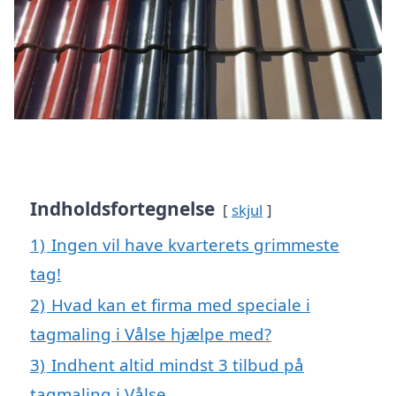
Indholdsfortegnelse
skjul
1)
Ingen vil have kvarterets grimmeste
tag!
2)
Hvad kan et firma med speciale i
tagmaling i Vålse hjælpe med?
3)
Indhent altid mindst 3 tilbud på
tagmaling i Vålse