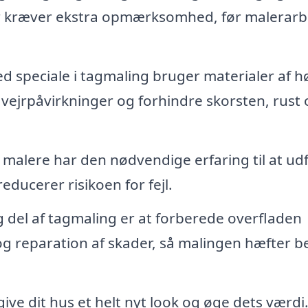
der kræver ekstra opmærksomhed, før malerarb
 speciale i tagmaling bruger materialer af h
å vejrpåvirkninger og forhindre skorsten, rust
 malere har den nødvendige erfaring til at ud
reducerer risikoen for fejl.
g del af tagmaling er at forberede overfladen
og reparation af skader, så malingen hæfter b
ive dit hus et helt nyt look og øge dets værdi