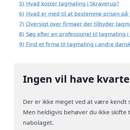
5)
Hvad koster tagmaling i Skraverup?
6)
Hvad er med til at bestemme prisen på 
7)
Oversigt over firmaer der tilbyder tag
8)
Søg efter en professionel til tagmaling 
9)
Find et firma til tagmaling i andre dans
Ingen vil have kvart
Der er ikke meget ved at være kendt
Men heldigvis behøver du ikke skifte
nabolaget.