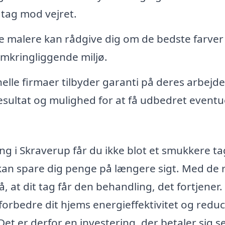
 tag mod vejret.
e malere kan rådgive dig om de bedste farver
 omkringliggende miljø.
elle firmaer tilbyder garanti på deres arbejde
resultat og mulighed for at få udbedret eventu
ing i Skraverup får du ikke blot et smukkere ta
kan spare dig penge på længere sigt. Med de 
å, at dit tag får den behandling, det fortjener
forbedre dit hjems energieffektivitet og redu
t er derfor en investering, der betaler sig se