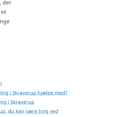
, der
 et
ange
!
ling i Skraverup hjælpe med?
ing i Skraverup
rup, du kan være tryg ved