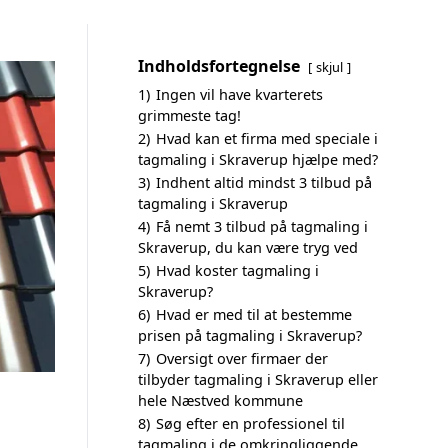
Indholdsfortegnelse
skjul
1)
Ingen vil have kvarterets
grimmeste tag!
2)
Hvad kan et firma med speciale i
tagmaling i Skraverup hjælpe med?
3)
Indhent altid mindst 3 tilbud på
tagmaling i Skraverup
4)
Få nemt 3 tilbud på tagmaling i
Skraverup, du kan være tryg ved
5)
Hvad koster tagmaling i
Skraverup?
6)
Hvad er med til at bestemme
prisen på tagmaling i Skraverup?
7)
Oversigt over firmaer der
tilbyder tagmaling i Skraverup eller
hele Næstved kommune
8)
Søg efter en professionel til
tagmaling i de omkringliggende