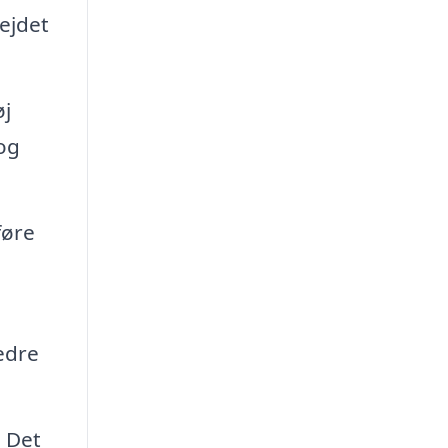
ejdet
øj
 og
føre
edre
. Det