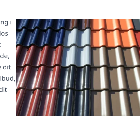
ng i
Hos
t
åde,
 dit
lbud,
dit