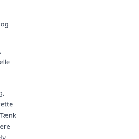
 og
,
elle
g,
rette
. Tænk
cere
lv