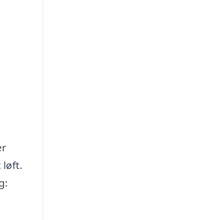
er
løft.
g: