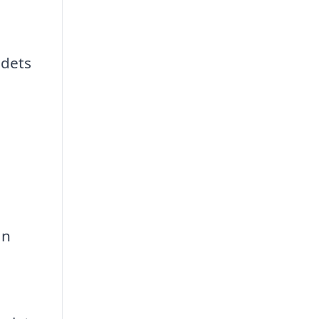
 dets
an