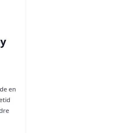
by
yde en
etid
ldre