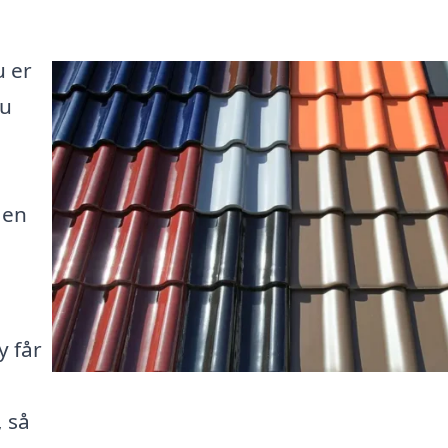
u er
du
 en
y får
, så