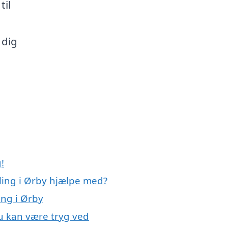
til
 dig
!
ling i Ørby hjælpe med?
ing i Ørby
du kan være tryg ved