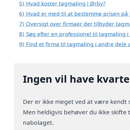
5)
Hvad koster tagmaling i Ørby?
6)
Hvad er med til at bestemme prisen på 
7)
Oversigt over firmaer der tilbyder tag
8)
Søg efter en professionel til tagmaling 
9)
Find et firma til tagmaling i andre dele
Ingen vil have kvart
Der er ikke meget ved at være kendt
Men heldigvis behøver du ikke skifte
nabolaget.