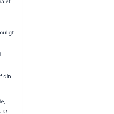
malet
.
muligt
d
f din
de,
t er