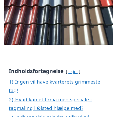
Indholdsfortegnelse
skjul
1)
Ingen vil have kvarterets grimmeste
tag!
2)
Hvad kan et firma med speciale i
tagmaling i Ølsted hjælpe med?