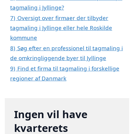
tagmaling i Jyllinge?
7)
Oversigt over firmaer der tilbyder
tagmaling i Jyllinge eller hele Roskilde
kommune
8)
Søg efter en professionel til tagmaling i
de omkringliggende byer til Jyllinge
9)
Find et firma til tagmaling i forskellige
regioner af Danmark
Ingen vil have
kvarterets