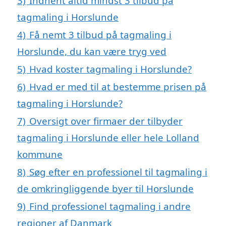
3)
Indhent altid mindst 3 tilbud på
tagmaling i Horslunde
4)
Få nemt 3 tilbud på tagmaling i
Horslunde, du kan være tryg ved
5)
Hvad koster tagmaling i Horslunde?
6)
Hvad er med til at bestemme prisen på
tagmaling i Horslunde?
7)
Oversigt over firmaer der tilbyder
tagmaling i Horslunde eller hele Lolland
kommune
8)
Søg efter en professionel til tagmaling i
de omkringliggende byer til Horslunde
9)
Find professionel tagmaling i andre
regioner af Danmark