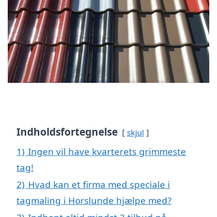
Indholdsfortegnelse
skjul
1)
Ingen vil have kvarterets grimmeste
tag!
2)
Hvad kan et firma med speciale i
tagmaling i Horslunde hjælpe med?