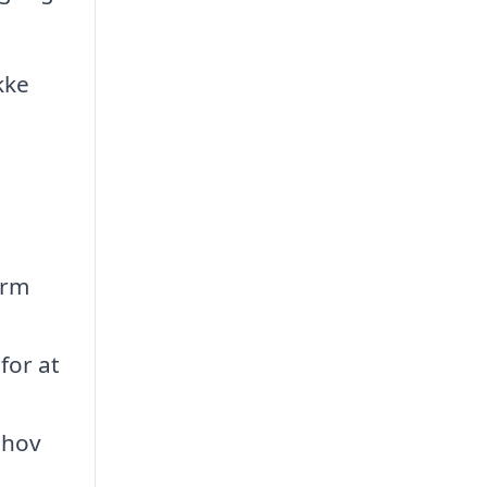
kke
orm
for at
ehov