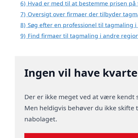
6)
Hvad er med til at bestemme prisen på 
7)
Oversigt over firmaer der tilbyder tagm
8)
Søg efter en professionel til tagmaling 
9)
Find firmaer til tagmaling i andre regi
Ingen vil have kvart
Der er ikke meget ved at være kendt
Men heldigvis behøver du ikke skifte
nabolaget.