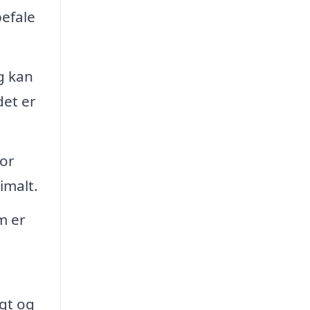
befale
g kan
det er
or
imalt.
m er
ugt og