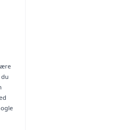
være
 du
n
med
nogle