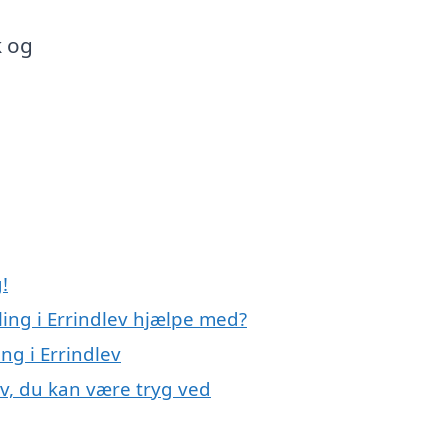
k og
!
ing i Errindlev hjælpe med?
ng i Errindlev
ev, du kan være tryg ved