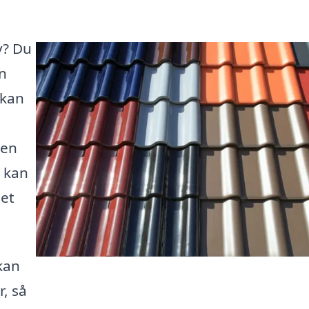
v? Du
en
 kan
 en
, kan
det
kan
, så