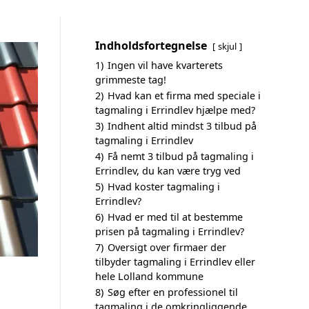
Indholdsfortegnelse
skjul
1)
Ingen vil have kvarterets
grimmeste tag!
2)
Hvad kan et firma med speciale i
tagmaling i Errindlev hjælpe med?
3)
Indhent altid mindst 3 tilbud på
tagmaling i Errindlev
4)
Få nemt 3 tilbud på tagmaling i
Errindlev, du kan være tryg ved
5)
Hvad koster tagmaling i
Errindlev?
6)
Hvad er med til at bestemme
prisen på tagmaling i Errindlev?
7)
Oversigt over firmaer der
tilbyder tagmaling i Errindlev eller
hele Lolland kommune
8)
Søg efter en professionel til
tagmaling i de omkringliggende