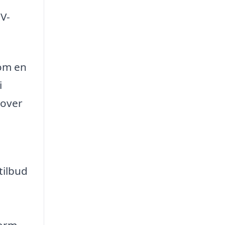
V-
som en
i
dover
tilbud