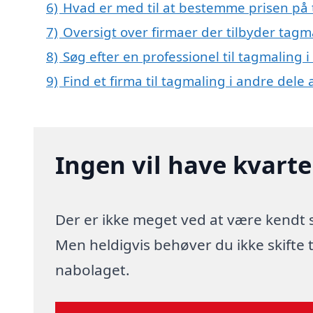
6)
Hvad er med til at bestemme prisen på
7)
Oversigt over firmaer der tilbyder tag
8)
Søg efter en professionel til tagmaling
9)
Find et firma til tagmaling i andre dele
Ingen vil have kvart
Der er ikke meget ved at være kendt
Men heldigvis behøver du ikke skifte
nabolaget.