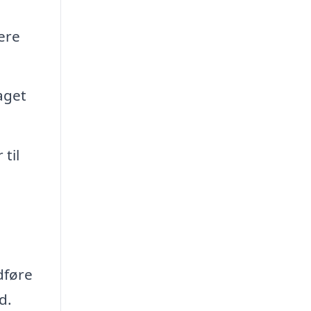
ere
aget
til
dføre
d.