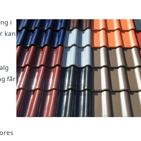
ng i
r kan
alg
ag får
vores