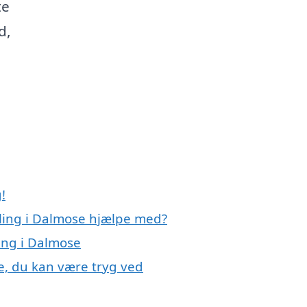
te
d,
!
ling i Dalmose hjælpe med?
ing i Dalmose
e, du kan være tryg ved