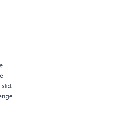
te
ke
slid.
længe