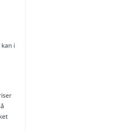
 kan i
iser
så
ket