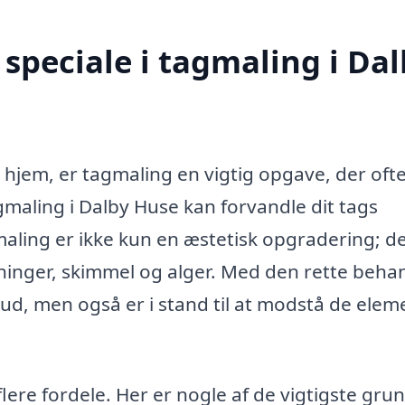
speciale i tagmaling i Dal
t hjem, er tagmaling en vigtig opgave, der oft
agmaling i Dalby Huse kan forvandle dit tags
aling er ikke kun en æstetisk opgradering; d
kninger, skimmel og alger. Med den rette beha
t ud, men også er i stand til at modstå de elem
flere fordele. Her er nogle af de vigtigste grun