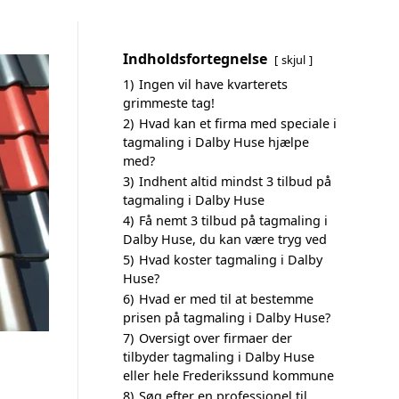
Indholdsfortegnelse
skjul
1)
Ingen vil have kvarterets
grimmeste tag!
2)
Hvad kan et firma med speciale i
tagmaling i Dalby Huse hjælpe
med?
3)
Indhent altid mindst 3 tilbud på
tagmaling i Dalby Huse
4)
Få nemt 3 tilbud på tagmaling i
Dalby Huse, du kan være tryg ved
5)
Hvad koster tagmaling i Dalby
Huse?
6)
Hvad er med til at bestemme
prisen på tagmaling i Dalby Huse?
7)
Oversigt over firmaer der
tilbyder tagmaling i Dalby Huse
eller hele Frederikssund kommune
8)
Søg efter en professionel til