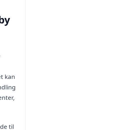
by
e
et kan
ndling
enter,
de til