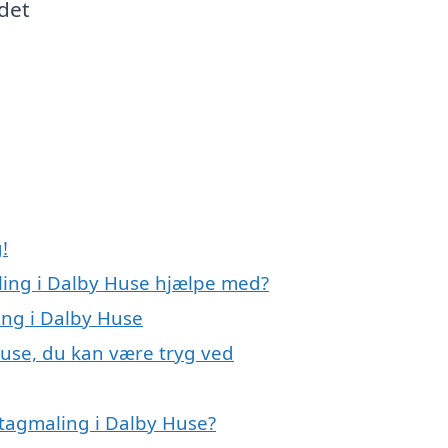
det
!
ling i Dalby Huse hjælpe med?
ing i Dalby Huse
Huse, du kan være tryg ved
tagmaling i Dalby Huse?