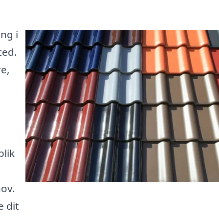
ng i
ted.
e,
blik
hov.
 dit