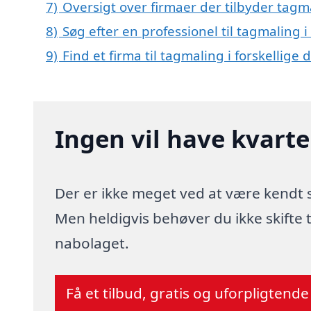
7)
Oversigt over firmaer der tilbyder tag
8)
Søg efter en professionel til tagmaling
9)
Find et firma til tagmaling i forskellige
Ingen vil have kvart
Der er ikke meget ved at være kendt
Men heldigvis behøver du ikke skifte
nabolaget.
Få et tilbud, gratis og uforpligtende