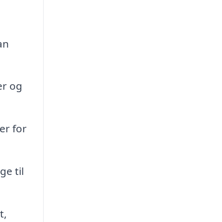
an
er og
er for
ge til
t,