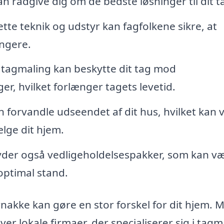
kan rådgive dig om de bedste løsninger til dit t
te teknik og udstyr kan fagfolkene sikre, at
ngere.
tagmaling kan beskytte dit tag mod
, hvilket forlænger tagets levetid.
 forvandle udseendet af dit hus, hvilket kan 
ælge dit hjem.
yder også vedligeholdelsespakker, som kan v
 optimal stand.
Arnakke kan gøre en stor forskel for dit hjem. 
er lokale firmaer, der specialiserer sig i tagm