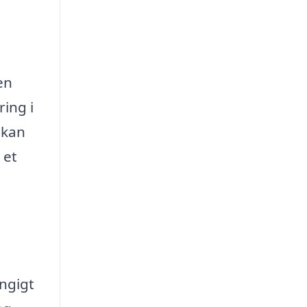
en
ring i
 kan
 et
ngigt