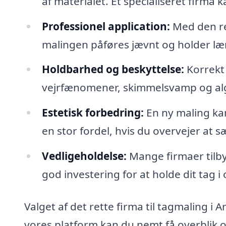
af materialet. Et specialiseret firma 
Professionel application:
Med den ret
malingen påføres jævnt og holder læ
Holdbarhed og beskyttelse:
Korrekt 
vejrfænomener, skimmelsvamp og alger
Estetisk forbedring:
En ny maling kan
en stor fordel, hvis du overvejer at s
Vedligeholdelse:
Mange firmaer tilb
god investering for at holde dit tag i
Valget af det rette firma til tagmaling i 
vores platform kan du nemt få overblik ov