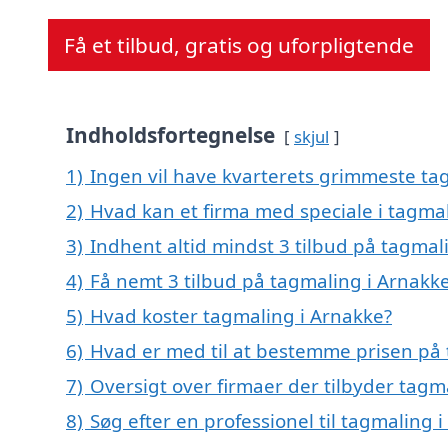
Få et tilbud, gratis og uforpligtende
Indholdsfortegnelse
skjul
1)
Ingen vil have kvarterets grimmeste tag
2)
Hvad kan et firma med speciale i tagma
3)
Indhent altid mindst 3 tilbud på tagmal
4)
Få nemt 3 tilbud på tagmaling i Arnakk
5)
Hvad koster tagmaling i Arnakke?
6)
Hvad er med til at bestemme prisen på 
7)
Oversigt over firmaer der tilbyder tag
8)
Søg efter en professionel til tagmaling 