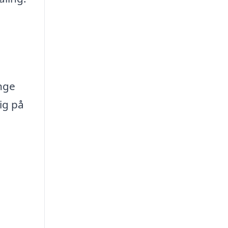
nge
ig på