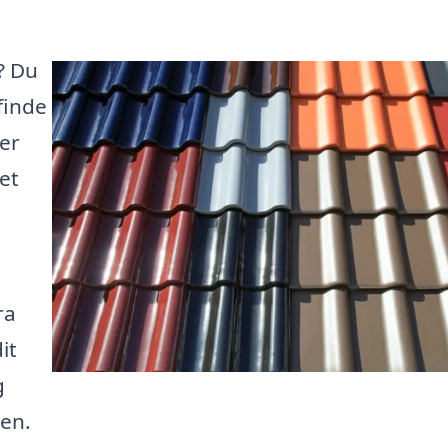
? Du
finde
der
et
ra
it
g
ven.