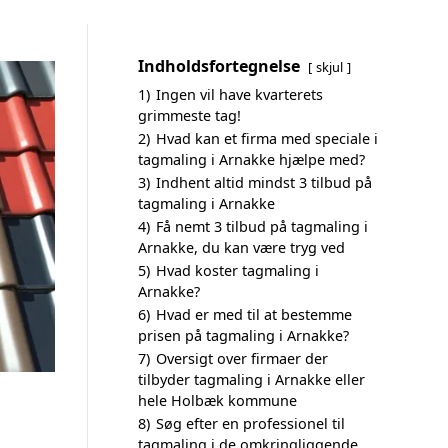
Indholdsfortegnelse
skjul
1)
Ingen vil have kvarterets
grimmeste tag!
2)
Hvad kan et firma med speciale i
tagmaling i Arnakke hjælpe med?
3)
Indhent altid mindst 3 tilbud på
tagmaling i Arnakke
4)
Få nemt 3 tilbud på tagmaling i
Arnakke, du kan være tryg ved
5)
Hvad koster tagmaling i
Arnakke?
6)
Hvad er med til at bestemme
prisen på tagmaling i Arnakke?
7)
Oversigt over firmaer der
tilbyder tagmaling i Arnakke eller
hele Holbæk kommune
8)
Søg efter en professionel til
tagmaling i de omkringliggende