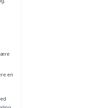
ag.
være
ære en
Med
aling.