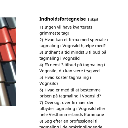
Indholdsfortegnelse
skjul
1)
Ingen vil have kvarterets
grimmeste tag!
2)
Hvad kan et firma med speciale i
tagmaling i Vognsild hjælpe med?
3)
Indhent altid mindst 3 tilbud på
tagmaling i Vognsild
4)
Få nemt 3 tilbud på tagmaling i
Vognsild, du kan være tryg ved
5)
Hvad koster tagmaling i
Vognsild?
6)
Hvad er med til at bestemme
prisen på tagmaling i Vognsild?
7)
Oversigt over firmaer der
tilbyder tagmaling i Vognsild eller
hele Vesthimmerlands Kommune
8)
Søg efter en professionel til
tagmaling i de omkringliggende