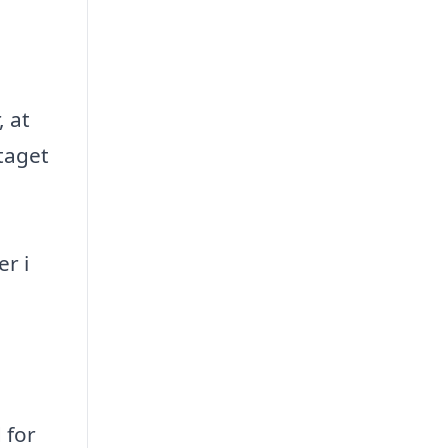
, at
 taget
er i
 for