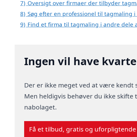
7)
Oversigt over firmaer der tilbyder tag
8)
Søg efter en professionel til tagmaling 
9)
Find et firma til tagmaling i andre dele
Ingen vil have kvart
Der er ikke meget ved at være kendt
Men heldigvis behøver du ikke skifte
nabolaget.
Få et tilbud, gratis og uforpligtende