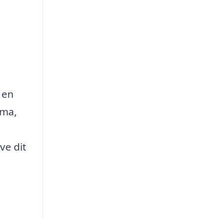
 en
rma,
ve dit