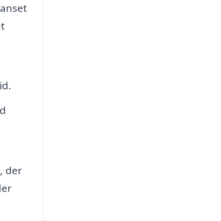
Uanset
t
id.
ed
, der
der