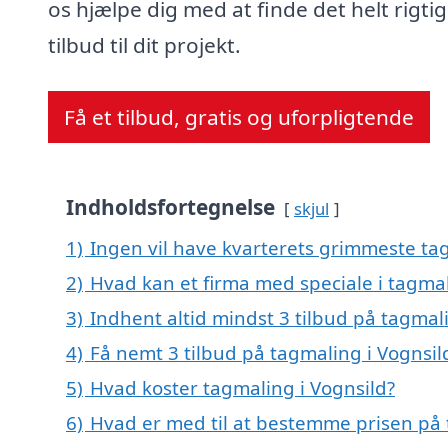
os hjælpe dig med at finde det helt rigti
tilbud til dit projekt.
Få et tilbud, gratis og uforpligtende
Indholdsfortegnelse
skjul
1)
Ingen vil have kvarterets grimmeste tag
2)
Hvad kan et firma med speciale i tagma
3)
Indhent altid mindst 3 tilbud på tagmal
4)
Få nemt 3 tilbud på tagmaling i Vognsil
5)
Hvad koster tagmaling i Vognsild?
6)
Hvad er med til at bestemme prisen på 