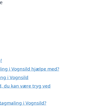
ge
!
ling i Vognsild hjælpe med?
ing i Vognsild
d, du kan være tryg ved
tagmaling i Vognsild?