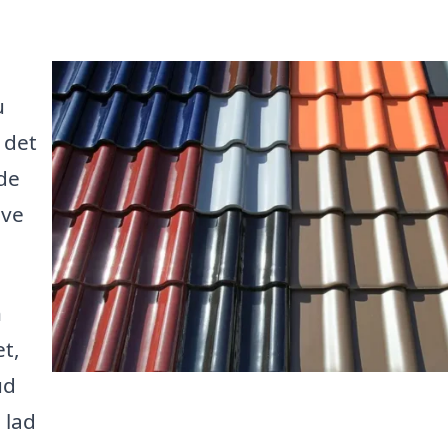
u
 det
de
ive
n
t,
ud
 lad