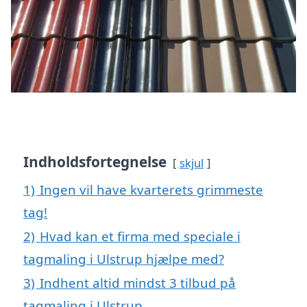
Indholdsfortegnelse
skjul
1)
Ingen vil have kvarterets grimmeste
tag!
2)
Hvad kan et firma med speciale i
tagmaling i Ulstrup hjælpe med?
3)
Indhent altid mindst 3 tilbud på
tagmaling i Ulstrup