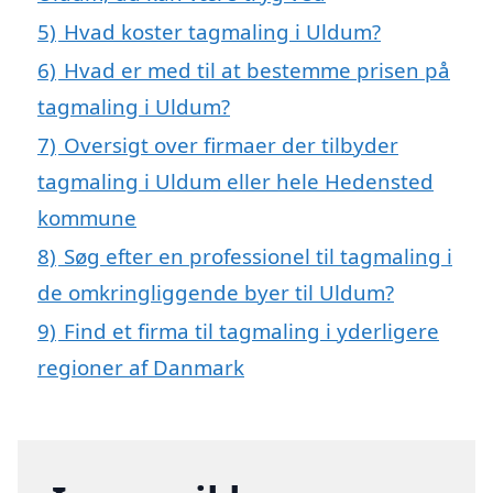
5)
Hvad koster tagmaling i Uldum?
6)
Hvad er med til at bestemme prisen på
tagmaling i Uldum?
7)
Oversigt over firmaer der tilbyder
tagmaling i Uldum eller hele Hedensted
kommune
8)
Søg efter en professionel til tagmaling i
de omkringliggende byer til Uldum?
9)
Find et firma til tagmaling i yderligere
regioner af Danmark