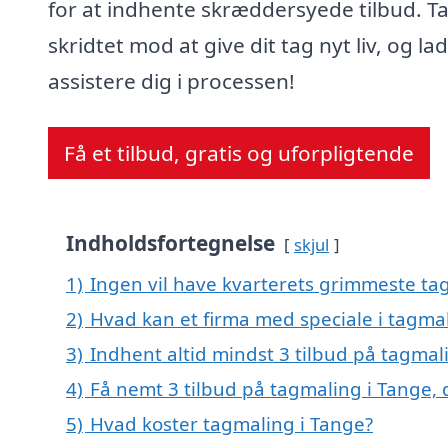
for at indhente skræddersyede tilbud. T
skridtet mod at give dit tag nyt liv, og la
assistere dig i processen!
Få et tilbud, gratis og uforpligtende
Indholdsfortegnelse
skjul
1)
Ingen vil have kvarterets grimmeste tag
2)
Hvad kan et firma med speciale i tagma
3)
Indhent altid mindst 3 tilbud på tagmal
4)
Få nemt 3 tilbud på tagmaling i Tange,
5)
Hvad koster tagmaling i Tange?