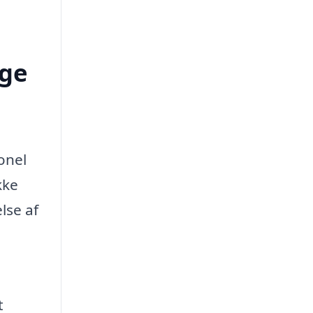
nge
onel
kke
lse af
t