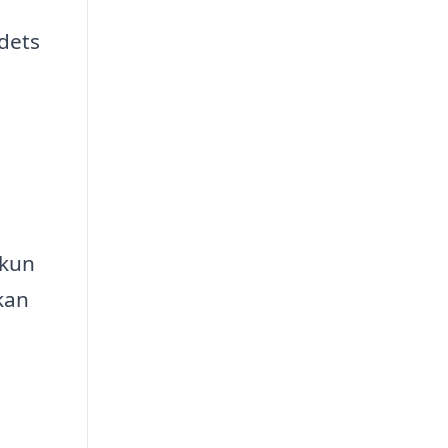
dets
 kun
kan