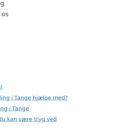
ag
d os
!
ling i Tange hjælpe med?
ing i Tange
 du kan være tryg ved