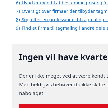
6)
Hvad er med til at bestemme prisen på 
7)
Oversigt over firmaer der tilbyder tag
8)
Søg efter en professionel til tagmaling 
9)
Find et firma til tagmaling i andre dele
Ingen vil have kvart
Der er ikke meget ved at være kendt
Men heldigvis behøver du ikke skifte
nabolaget.