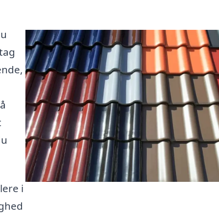
du
 tag
ende,
på
t
du
lere i
ighed