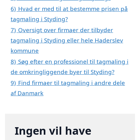
6)
Hvad er med til at bestemme prisen på
tagmaling i Styding?
7)
Oversigt over firmaer der tilbyder
tagmaling i Styding eller hele Haderslev
kommune
8)
Søg efter en professionel til tagmaling i
de omkringliggende byer til Styding?
9)
Find firmaer til tagmaling i andre dele
af Danmark
Ingen vil have