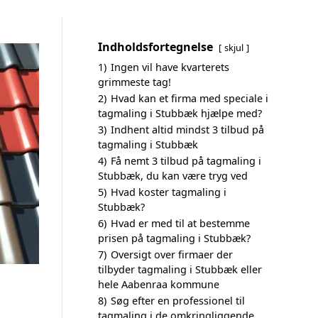
Indholdsfortegnelse
skjul
1)
Ingen vil have kvarterets
grimmeste tag!
2)
Hvad kan et firma med speciale i
tagmaling i Stubbæk hjælpe med?
3)
Indhent altid mindst 3 tilbud på
tagmaling i Stubbæk
4)
Få nemt 3 tilbud på tagmaling i
Stubbæk, du kan være tryg ved
5)
Hvad koster tagmaling i
Stubbæk?
6)
Hvad er med til at bestemme
prisen på tagmaling i Stubbæk?
7)
Oversigt over firmaer der
tilbyder tagmaling i Stubbæk eller
hele Aabenraa kommune
8)
Søg efter en professionel til
tagmaling i de omkringliggende