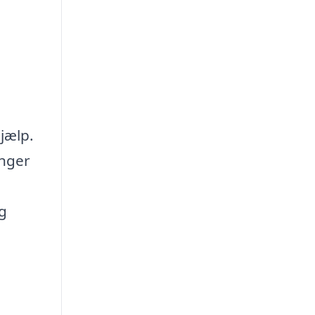
jælp.
inger
ig