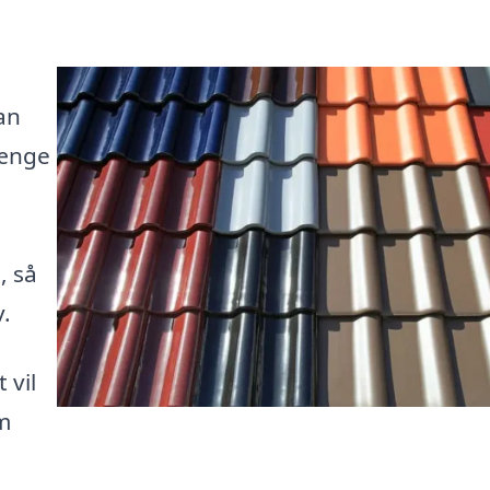
an
længe
, så
v.
 vil
m