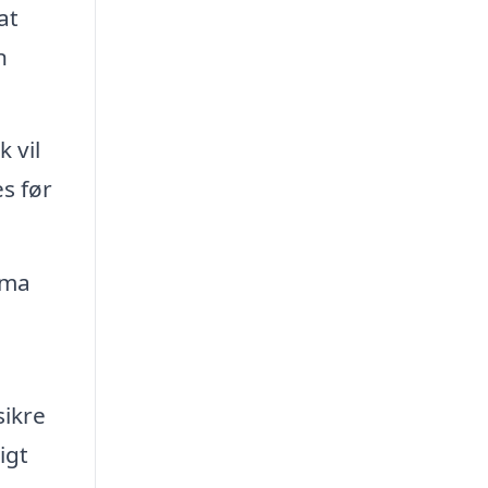
at
n
 vil
s før
rma
sikre
igt