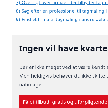
7)
Oversigt over firmaer der tilbyder tag
8)
Søg efter en professionel til tagmaling
9)
Find et firma til tagmaling i andre dele
Ingen vil have kvart
Der er ikke meget ved at være kendt
Men heldigvis behøver du ikke skifte
nabolaget.
Få et tilbud, gratis og uforpligtende