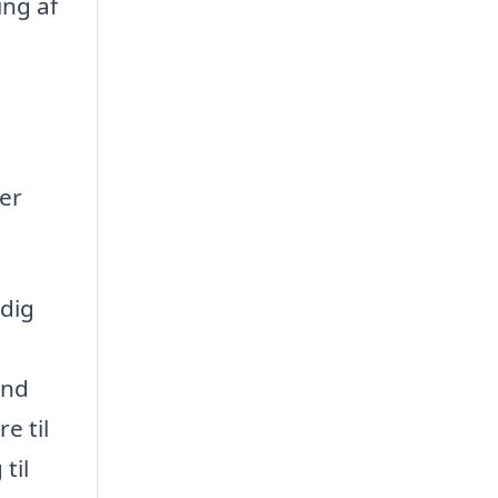
ing af
er
 dig
and
e til
til