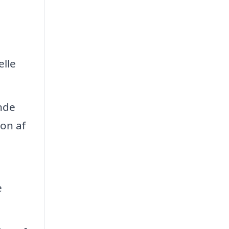
elle
ende
on af
e