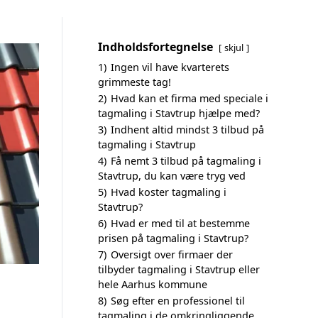
Indholdsfortegnelse
skjul
1)
Ingen vil have kvarterets
grimmeste tag!
2)
Hvad kan et firma med speciale i
tagmaling i Stavtrup hjælpe med?
3)
Indhent altid mindst 3 tilbud på
tagmaling i Stavtrup
4)
Få nemt 3 tilbud på tagmaling i
Stavtrup, du kan være tryg ved
5)
Hvad koster tagmaling i
Stavtrup?
6)
Hvad er med til at bestemme
prisen på tagmaling i Stavtrup?
7)
Oversigt over firmaer der
tilbyder tagmaling i Stavtrup eller
hele Aarhus kommune
8)
Søg efter en professionel til
tagmaling i de omkringliggende