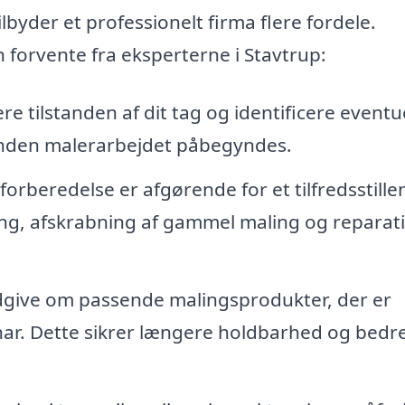
lbyder et professionelt firma flere fordele.
n forvente fra eksperterne i Stavtrup:
e tilstanden af dit tag og identificere eventu
 inden malerarbejdet påbegyndes.
orberedelse er afgørende for et tilfredsstill
ing, afskrabning af gammel maling og reparati
ådgive om passende malingsprodukter, der er
u har. Dette sikrer længere holdbarhed og bedr