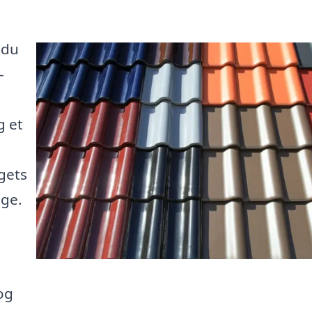
 du
-
g et
gets
uge.
og