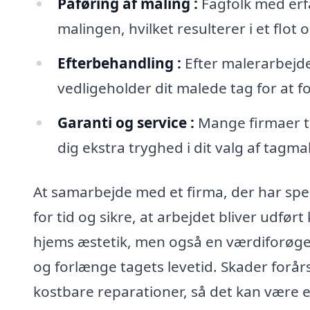
Påføring af maling :
Fagfolk med erfa
malingen, hvilket resulterer i et flot 
Efterbehandling :
Efter malerarbejde
vedligeholder dit malede tag for at f
Garanti og service :
Mange firmaer ti
dig ekstra tryghed i dit valg af tagma
At samarbejde med et firma, der har speci
for tid og sikre, at arbejdet bliver udført
hjems æstetik, men også en værdiforøgel
og forlænge tagets levetid. Skader forårsag
kostbare reparationer, så det kan være en