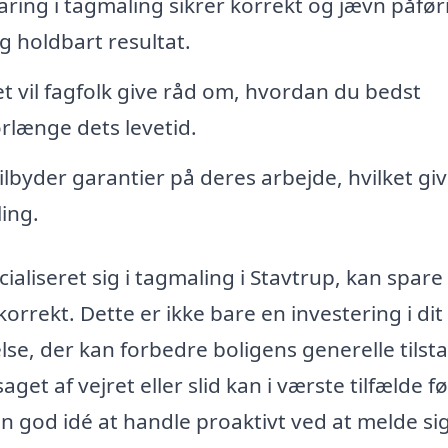
ring i tagmaling sikrer korrekt og jævn påfør
og holdbart resultat.
t vil fagfolk give råd om, hvordan du bedst
orlænge dets levetid.
lbyder garantier på deres arbejde, hvilket giv
ling.
aliseret sig i tagmaling i Stavtrup, kan spare
 korrekt. Dette er ikke bare en investering i dit
se, der kan forbedre boligens generelle tilst
et af vejret eller slid kan i værste tilfælde før
 god idé at handle proaktivt ved at melde sig 