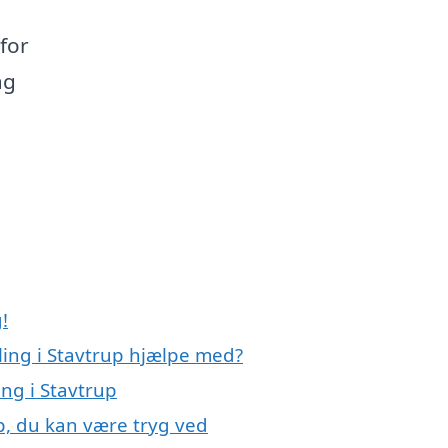
 for
ag
!
ling i Stavtrup hjælpe med?
ing i Stavtrup
p, du kan være tryg ved