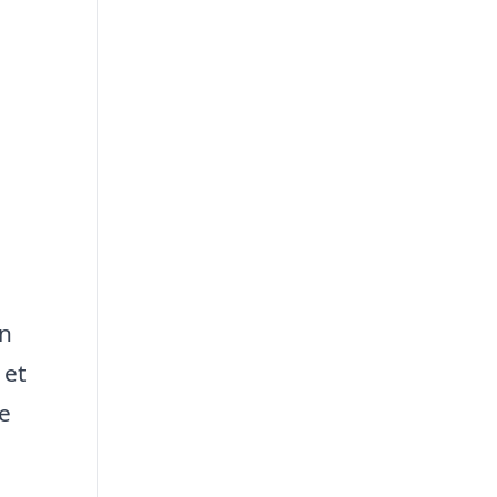
an
 et
ge