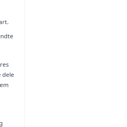
art.
endte
eres
e dele
nnem
ig