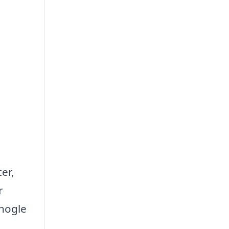
er,
r
 nogle