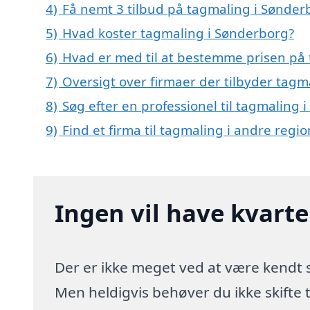
4)
Få nemt 3 tilbud på tagmaling i Sønder
5)
Hvad koster tagmaling i Sønderborg?
6)
Hvad er med til at bestemme prisen på
7)
Oversigt over firmaer der tilbyder tag
8)
Søg efter en professionel til tagmaling
9)
Find et firma til tagmaling i andre regi
Ingen vil have kvart
Der er ikke meget ved at være kendt
Men heldigvis behøver du ikke skifte