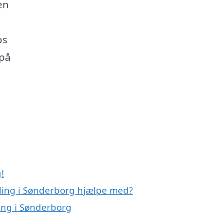
en
os
 på
!
ling i Sønderborg hjælpe med?
ling i Sønderborg