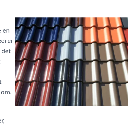
e en
edrer
 det
k
t
 om.
r,