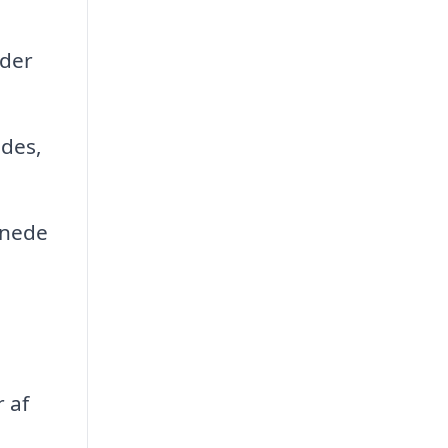
ader
ndes,
gnede
 af