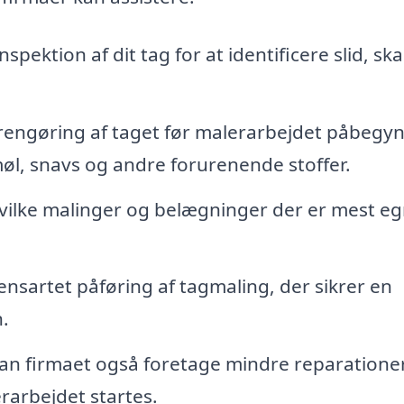
spektion af dit tag for at identificere slid, sk
 rengøring af taget før malerarbejdet påbegy
 møl, snavs og andre forurenende stoffer.
ilke malinger og belægninger der er mest e
ensartet påføring af tagmaling, der sikrer en
h.
n firmaet også foretage mindre reparationer
erarbejdet startes.