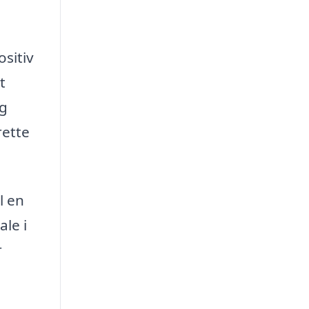
ositiv
t
ag
rette
l en
ale i
r