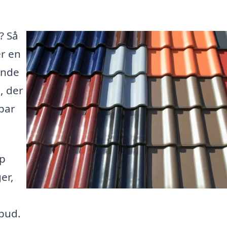
? Så
er en
inde
, der
dbar
op
er,
lbud.