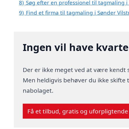
8)
Søg efter en professionel til tagmaling 
9)
Find et firma til tagmaling i Sønder Vil
Ingen vil have kvart
Der er ikke meget ved at være kendt
Men heldigvis behøver du ikke skifte
nabolaget.
Få et tilbud, gratis og uforpligtende