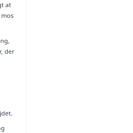
t at
g mos
ing,
r, der
jdet.
og