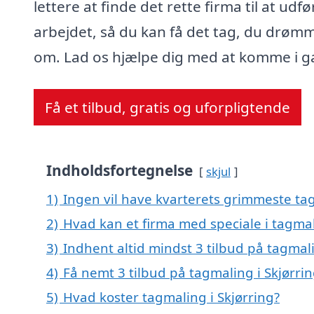
lettere at finde det rette firma til at udfø
arbejdet, så du kan få det tag, du drøm
om. Lad os hjælpe dig med at komme i g
Få et tilbud, gratis og uforpligtende
Indholdsfortegnelse
skjul
1)
Ingen vil have kvarterets grimmeste tag
2)
Hvad kan et firma med speciale i tagmal
3)
Indhent altid mindst 3 tilbud på tagmali
4)
Få nemt 3 tilbud på tagmaling i Skjørri
5)
Hvad koster tagmaling i Skjørring?