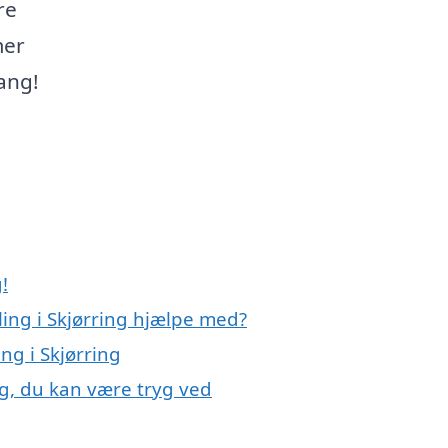
re
mer
ang!
!
ing i Skjørring hjælpe med?
ng i Skjørring
ng, du kan være tryg ved