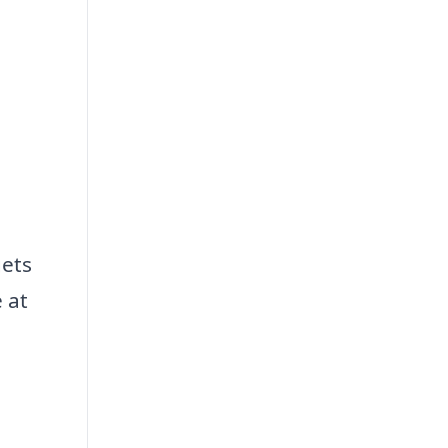
gets
 at