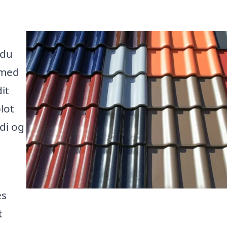
 du
 med
it
blot
di og
es
t