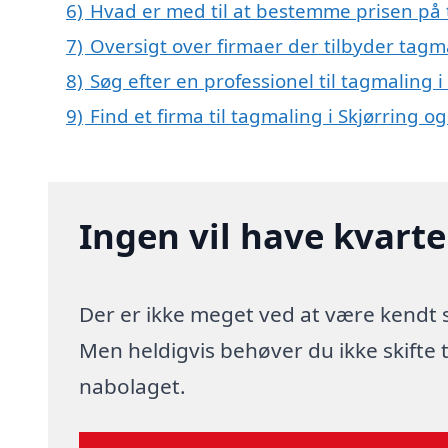
6)
Hvad er med til at bestemme prisen på 
7)
Oversigt over firmaer der tilbyder tag
8)
Søg efter en professionel til tagmaling 
9)
Find et firma til tagmaling i Skjørring 
Ingen vil have kvart
Der er ikke meget ved at være kendt
Men heldigvis behøver du ikke skifte
nabolaget.