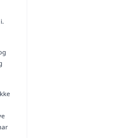
i.
 og
g
ikke
ve
har