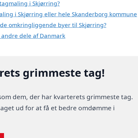
tagmaling i Skjørring?
maling i Skjørring eller hele Skanderborg kommune
i de omkringliggende byer til Skjørring?
og andre dele af Danmark
erets grimmeste tag!
 som dem, der har kvarterets grimmeste tag.
 taget ud for at få et bedre omdømme i