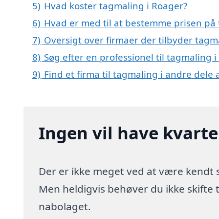
5)
Hvad koster tagmaling i Roager?
6)
Hvad er med til at bestemme prisen på 
7)
Oversigt over firmaer der tilbyder tag
8)
Søg efter en professionel til tagmaling 
9)
Find et firma til tagmaling i andre dele
Ingen vil have kvart
Der er ikke meget ved at være kendt
Men heldigvis behøver du ikke skifte
nabolaget.