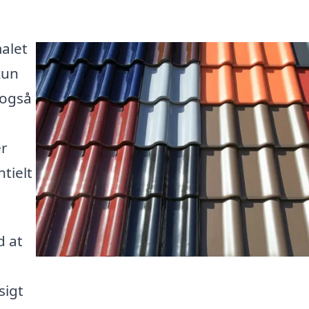
alet
kun
 også
er
tielt
d at
sigt