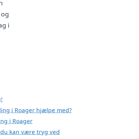
n
t og
ag i
!
ling i Roager hjælpe med?
ing i Roager
, du kan være tryg ved