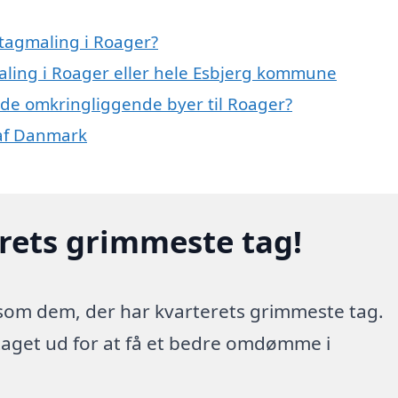
tagmaling i Roager?
maling i Roager eller hele Esbjerg kommune
i de omkringliggende byer til Roager?
 af Danmark
erets grimmeste tag!
 som dem, der har kvarterets grimmeste tag.
 taget ud for at få et bedre omdømme i