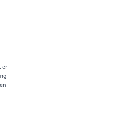
t er
ing
 en