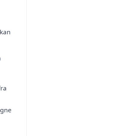
 kan
n
fra
igne