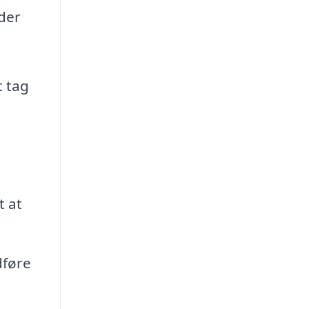
jder
t tag
t at
dføre