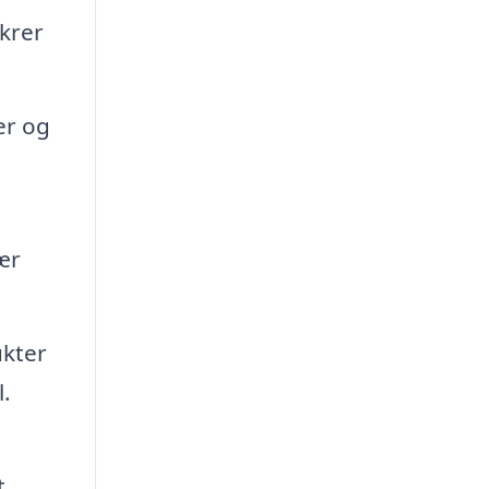
krer
er og
ær
ukter
l.
t