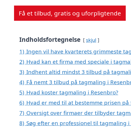
Få et tilbud, gratis og uforpligtende
Indholdsfortegnelse
skjul
1)
Ingen vil have kvarterets grimmeste tag
2)
Hvad kan et firma med speciale i tagma
3)
Indhent altid mindst 3 tilbud på tagmal
4)
Få nemt 3 tilbud på tagmaling i Resenb
5)
Hvad koster tagmaling i Resenbro?
6)
Hvad er med til at bestemme prisen på
7)
Oversigt over firmaer der tilbyder tag
8)
Søg efter en professionel til tagmaling