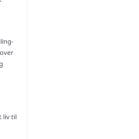
ling-
 over
og
iv til