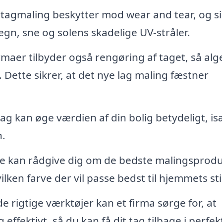
 tagmaling beskytter mod wear and tear, og si
egn, sne og solens skadelige UV-stråler.
maer tilbyder også rengøring af taget, så alg
Dette sikrer, at det nye lag maling fæstner
tag kan øge værdien af din bolig betydeligt, is
n.
e kan rådgive dig om de bedste malingsprod
ilken farve der vil passe bedst til hjemmets sti
 rigtige værktøjer kan et firma sørge for, at
effektivt, så du kan få dit tag tilbage i perfek