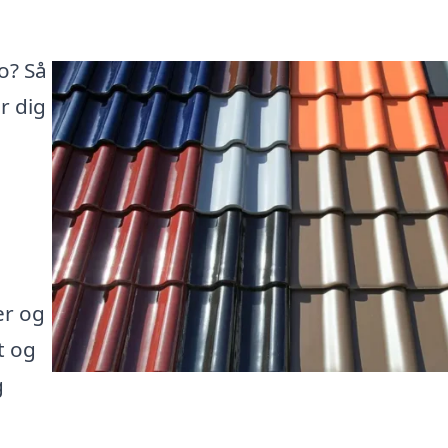
o? Så
r dig
er og
t og
g