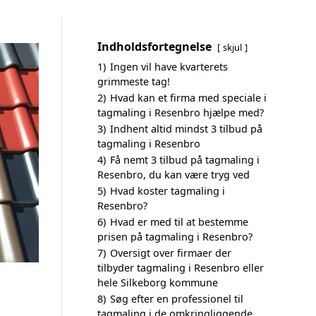
Indholdsfortegnelse
skjul
1)
Ingen vil have kvarterets
grimmeste tag!
2)
Hvad kan et firma med speciale i
tagmaling i Resenbro hjælpe med?
3)
Indhent altid mindst 3 tilbud på
tagmaling i Resenbro
4)
Få nemt 3 tilbud på tagmaling i
Resenbro, du kan være tryg ved
5)
Hvad koster tagmaling i
Resenbro?
6)
Hvad er med til at bestemme
prisen på tagmaling i Resenbro?
7)
Oversigt over firmaer der
tilbyder tagmaling i Resenbro eller
hele Silkeborg kommune
8)
Søg efter en professionel til
tagmaling i de omkringliggende