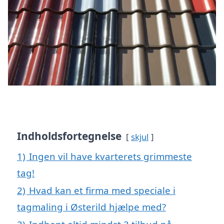
Indholdsfortegnelse
skjul
1)
Ingen vil have kvarterets grimmeste
tag!
2)
Hvad kan et firma med speciale i
tagmaling i Østerild hjælpe med?