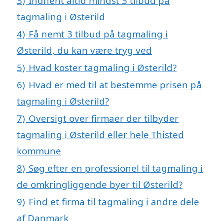
3)
Indhent altid mindst 3 tilbud på
tagmaling i Østerild
4)
Få nemt 3 tilbud på tagmaling i
Østerild, du kan være tryg ved
5)
Hvad koster tagmaling i Østerild?
6)
Hvad er med til at bestemme prisen på
tagmaling i Østerild?
7)
Oversigt over firmaer der tilbyder
tagmaling i Østerild eller hele Thisted
kommune
8)
Søg efter en professionel til tagmaling i
de omkringliggende byer til Østerild?
9)
Find et firma til tagmaling i andre dele
af Danmark