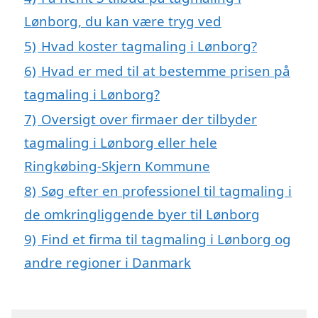
Lønborg, du kan være tryg ved
5)
Hvad koster tagmaling i Lønborg?
6)
Hvad er med til at bestemme prisen på
tagmaling i Lønborg?
7)
Oversigt over firmaer der tilbyder
tagmaling i Lønborg eller hele
Ringkøbing-Skjern Kommune
8)
Søg efter en professionel til tagmaling i
de omkringliggende byer til Lønborg
9)
Find et firma til tagmaling i Lønborg og
andre regioner i Danmark