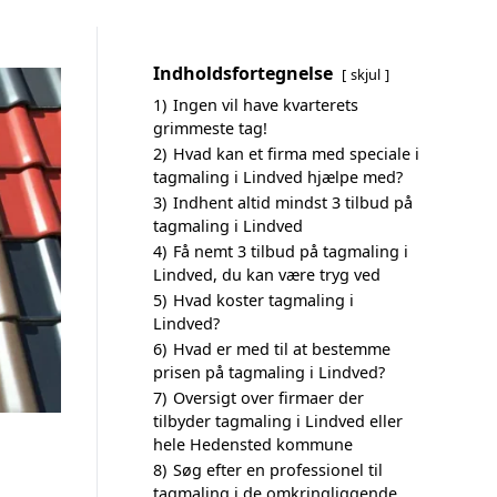
Indholdsfortegnelse
skjul
1)
Ingen vil have kvarterets
grimmeste tag!
2)
Hvad kan et firma med speciale i
tagmaling i Lindved hjælpe med?
3)
Indhent altid mindst 3 tilbud på
tagmaling i Lindved
4)
Få nemt 3 tilbud på tagmaling i
Lindved, du kan være tryg ved
5)
Hvad koster tagmaling i
Lindved?
6)
Hvad er med til at bestemme
prisen på tagmaling i Lindved?
7)
Oversigt over firmaer der
tilbyder tagmaling i Lindved eller
hele Hedensted kommune
8)
Søg efter en professionel til
tagmaling i de omkringliggende