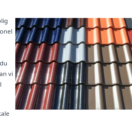
lig
ionel
 du
an vi
l
kale