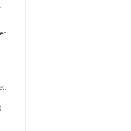
t,
er
et.
å