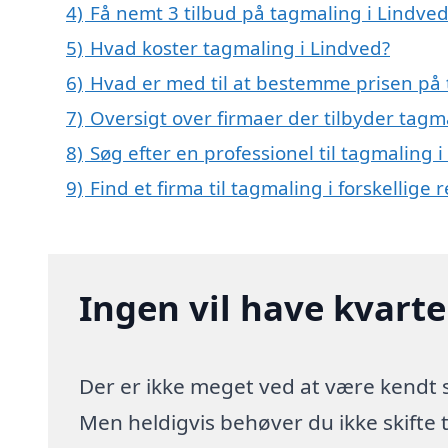
4)
Få nemt 3 tilbud på tagmaling i Lindve
5)
Hvad koster tagmaling i Lindved?
6)
Hvad er med til at bestemme prisen på 
7)
Oversigt over firmaer der tilbyder tag
8)
Søg efter en professionel til tagmaling 
9)
Find et firma til tagmaling i forskellig
Ingen vil have kvart
Der er ikke meget ved at være kendt
Men heldigvis behøver du ikke skifte