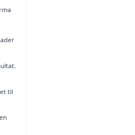
irma
kader
ultat.
t til
gen