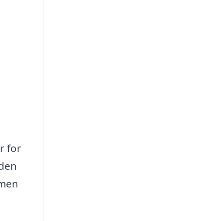
r for
nden
 men