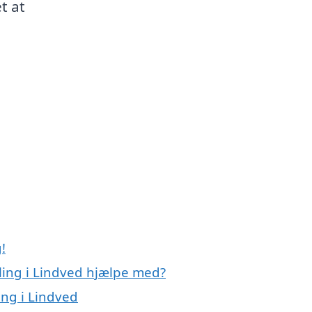
t at
!
ling i Lindved hjælpe med?
ing i Lindved