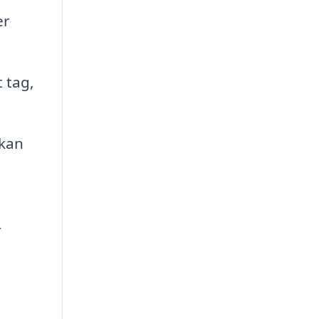
er
 tag,
 kan
r