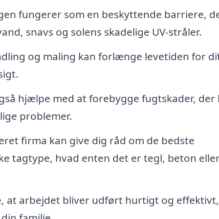
en fungerer som en beskyttende barriere, d
and, snavs og solens skadelige UV-stråler.
ling og maling kan forlænge levetiden for dit
igt.
så hjælpe med at forebygge fugtskader, der
lige problemer.
seret firma kan give dig råd om de bedste
kke tagtype, hvad enten det er tegl, beton elle
, at arbejdet bliver udført hurtigt og effektivt,
din familie.