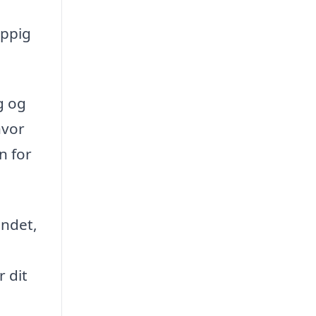
yppig
g og
hvor
n for
endet,
 dit