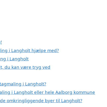
!
ling i Langholt hjælpe med?
ing i Langholt
t, du kan være tryg ved
tagmaling i Langholt?
maling i Langholt eller hele Aalborg kommune
i de omkringliggende byer til Langholt?