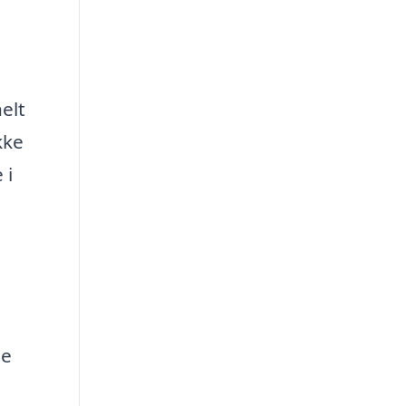
elt
kke
 i
de