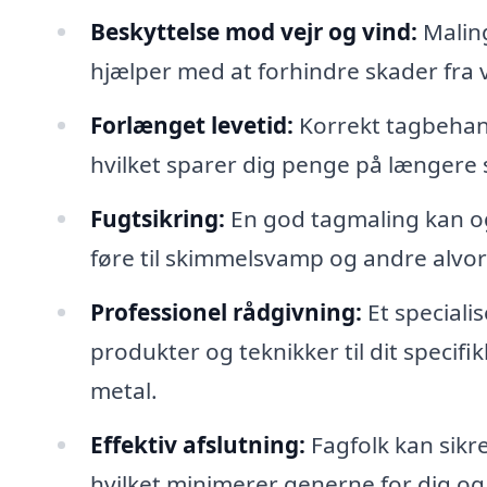
Beskyttelse mod vejr og vind:
Maling
hjælper med at forhindre skader fra v
Forlænget levetid:
Korrekt tagbehand
hvilket sparer dig penge på længere s
Fugtsikring:
En god tagmaling kan og
føre til skimmelsvamp og andre alvor
Professionel rådgivning:
Et speciali
produkter og teknikker til dit specifi
metal.
Effektiv afslutning:
Fagfolk kan sikre
hvilket minimerer generne for dig og 