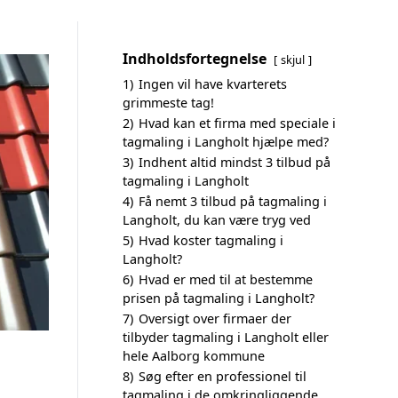
Indholdsfortegnelse
skjul
1)
Ingen vil have kvarterets
grimmeste tag!
2)
Hvad kan et firma med speciale i
tagmaling i Langholt hjælpe med?
3)
Indhent altid mindst 3 tilbud på
tagmaling i Langholt
4)
Få nemt 3 tilbud på tagmaling i
Langholt, du kan være tryg ved
5)
Hvad koster tagmaling i
Langholt?
6)
Hvad er med til at bestemme
prisen på tagmaling i Langholt?
7)
Oversigt over firmaer der
tilbyder tagmaling i Langholt eller
hele Aalborg kommune
8)
Søg efter en professionel til
tagmaling i de omkringliggende