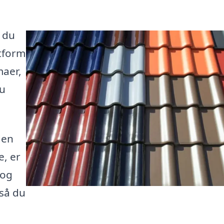
 du
atform
maer,
du
den
e, er
 og
så du