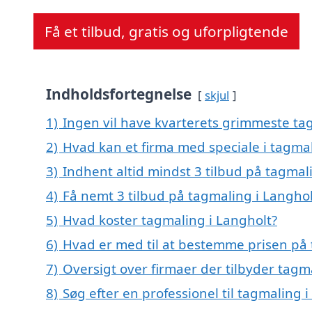
Få et tilbud, gratis og uforpligtende
Indholdsfortegnelse
skjul
1)
Ingen vil have kvarterets grimmeste tag
2)
Hvad kan et firma med speciale i tagma
3)
Indhent altid mindst 3 tilbud på tagmal
4)
Få nemt 3 tilbud på tagmaling i Langhol
5)
Hvad koster tagmaling i Langholt?
6)
Hvad er med til at bestemme prisen på 
7)
Oversigt over firmaer der tilbyder tag
8)
Søg efter en professionel til tagmaling 