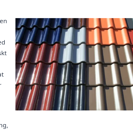
 en
ed
skt
at
r
ng,