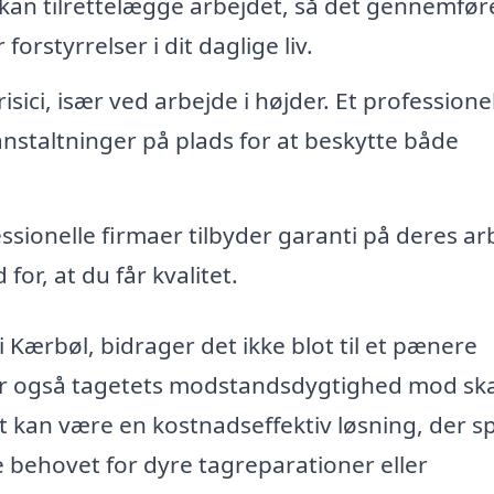
 kan tilrettelægge arbejdet, så det gennemfør
forstyrrelser i dit daglige liv.
ici, især ved arbejde i højder. Et professione
anstaltninger på plads for at beskytte både
ionelle firmaer tilbyder garanti på deres ar
for, at du får kvalitet.
 Kærbøl, bidrager det ikke blot til et pænere
rer også tagetets modstandsdygtighed mod sk
t kan være en kostnadseffektiv løsning, der s
e behovet for dyre tagreparationer eller