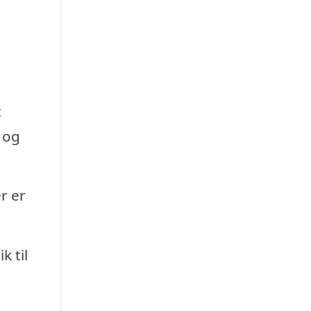
t
 og
r er
 til