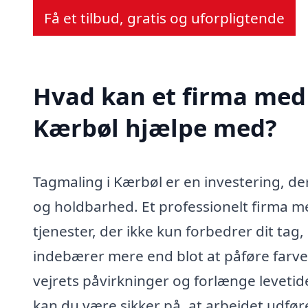
Få et tilbud, gratis og uforpligtende
Hvad kan et firma med 
Kærbøl hjælpe med?
Tagmaling i Kærbøl er en investering, de
og holdbarhed. Et professionelt firma me
tjenester, der ikke kun forbedrer dit ta
indebærer mere end blot at påføre farv
vejrets påvirkninger og forlænge levetide
kan du være sikker på, at arbejdet udfør