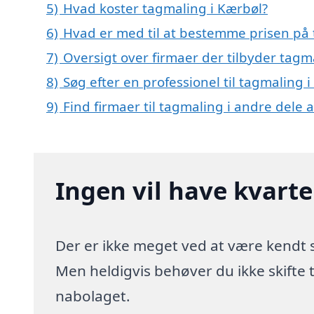
5)
Hvad koster tagmaling i Kærbøl?
6)
Hvad er med til at bestemme prisen på 
7)
Oversigt over firmaer der tilbyder tag
8)
Søg efter en professionel til tagmaling 
9)
Find firmaer til tagmaling i andre dele
Ingen vil have kvart
Der er ikke meget ved at være kendt
Men heldigvis behøver du ikke skifte
nabolaget.