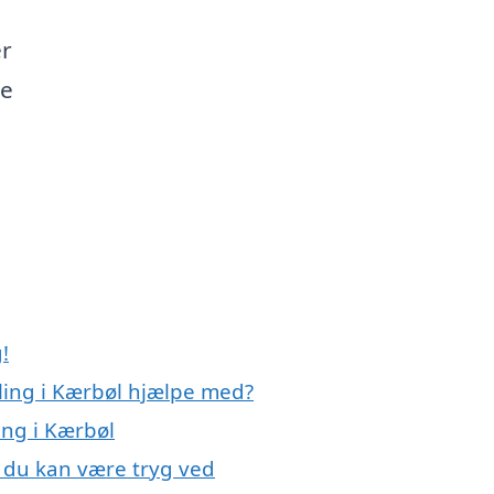
er
te
!
ling i Kærbøl hjælpe med?
ing i Kærbøl
, du kan være tryg ved