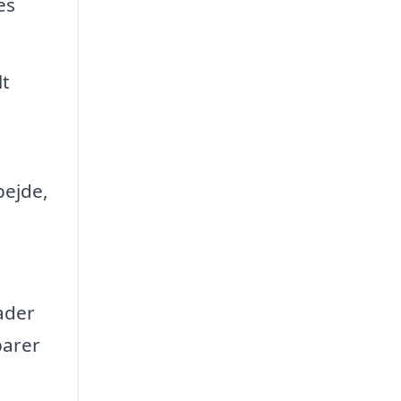
es
lt
bejde,
ader
parer