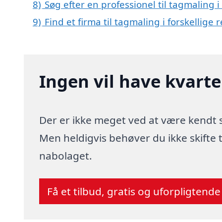
8)
Søg efter en professionel til tagmaling 
9)
Find et firma til tagmaling i forskellig
Ingen vil have kvart
Der er ikke meget ved at være kendt
Men heldigvis behøver du ikke skifte
nabolaget.
Få et tilbud, gratis og uforpligtende