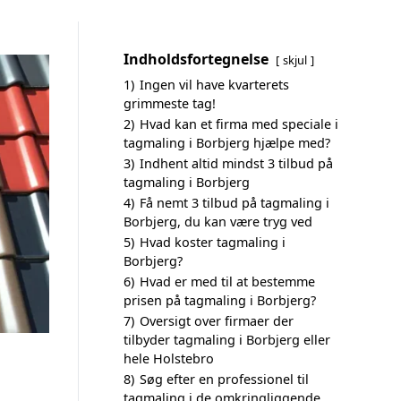
Indholdsfortegnelse
skjul
1)
Ingen vil have kvarterets
grimmeste tag!
2)
Hvad kan et firma med speciale i
tagmaling i Borbjerg hjælpe med?
3)
Indhent altid mindst 3 tilbud på
tagmaling i Borbjerg
4)
Få nemt 3 tilbud på tagmaling i
Borbjerg, du kan være tryg ved
5)
Hvad koster tagmaling i
Borbjerg?
6)
Hvad er med til at bestemme
prisen på tagmaling i Borbjerg?
7)
Oversigt over firmaer der
tilbyder tagmaling i Borbjerg eller
hele Holstebro
8)
Søg efter en professionel til
tagmaling i de omkringliggende