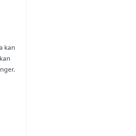
ma kan
 kan
inger.