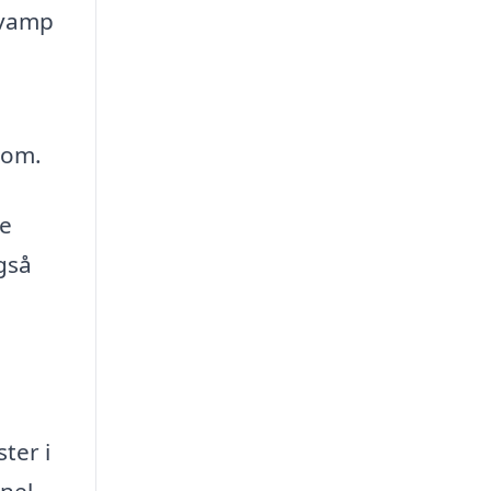
svamp
 om.
de
også
ter i