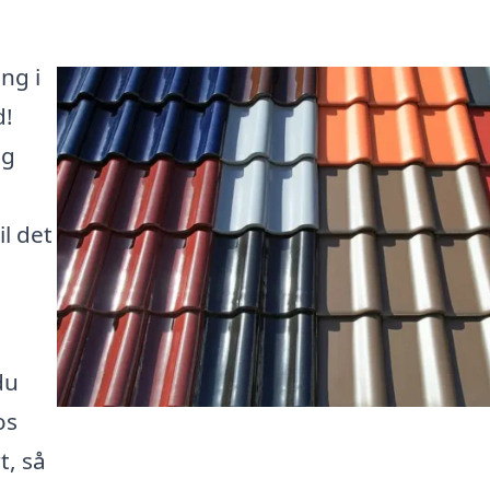
ng i
d!
ig
l det
du
os
t, så