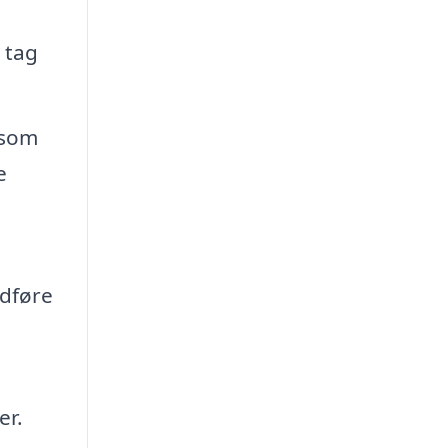
 tag
 som
e
udføre
er.