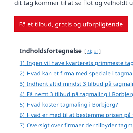
dit tag kommer til at se flot og velholdt 
Få et tilbud, gratis og uforpligtende
Indholdsfortegnelse
skjul
1)
Ingen vil have kvarterets grimmeste tag
2)
Hvad kan et firma med speciale i tagma
3)
Indhent altid mindst 3 tilbud på tagmal
4)
Få nemt 3 tilbud på tagmaling i Borbjer
5)
Hvad koster tagmaling i Borbjerg?
6)
Hvad er med til at bestemme prisen på 
7)
Oversigt over firmaer der tilbyder tagma